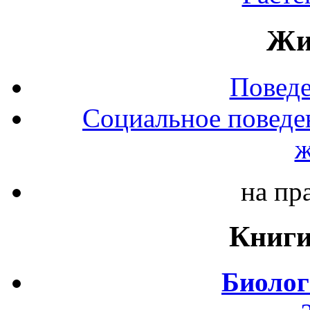
Жи
Повед
Социальное поведе
ж
на пр
Книги
Биолог