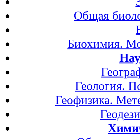
Общая биоло
Биохимия. Мо
Нау
Геогра
Геология. П
Геофизика. Мет
Геодези
Хими