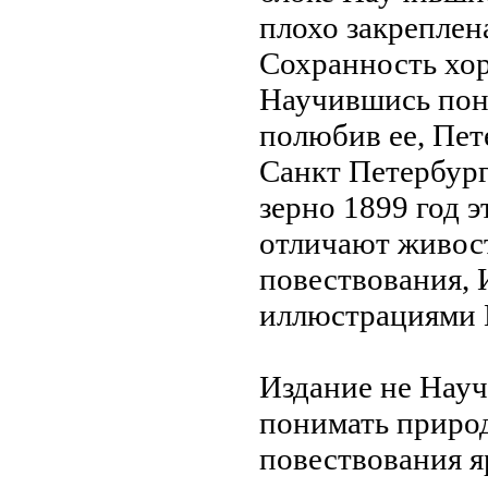
плохо закреплен
Сохранность хо
Научившись пон
полюбив ее,
Пет
Санкт Петербур
зерно
1899 год
э
отличают живос
повествования,
иллюстрациями 
Издание не
Науч
понимать приро
повествования я