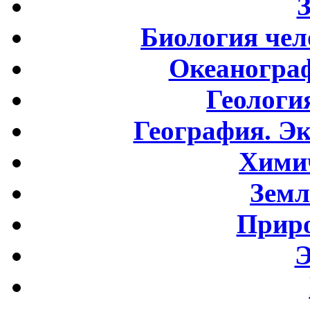
Биология чел
Океаногра
Геологи
География. Э
Хими
Земл
Приро
Э