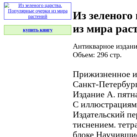
Из зеленого
из мира рас
купить книгу
Антикварное издан
Объем: 296 стр.
Прижизненное и
Санкт-Петербург
Издание А.
пятн
С иллюстрациям
Издательский п
тиснением.
тетр
блоке Научивши