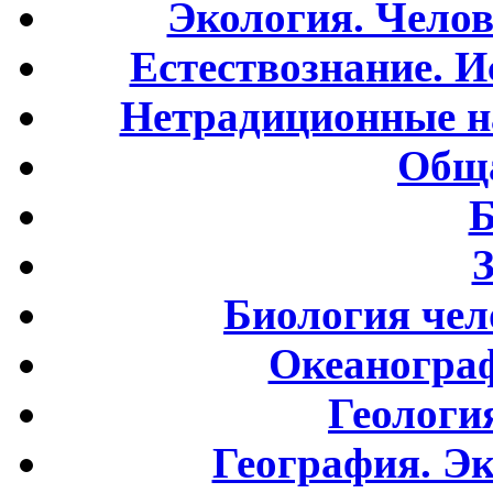
Экология. Чело
Естествознание. И
Нетрадиционные н
Обща
Б
Биология чел
Океаногра
Геологи
География. Э