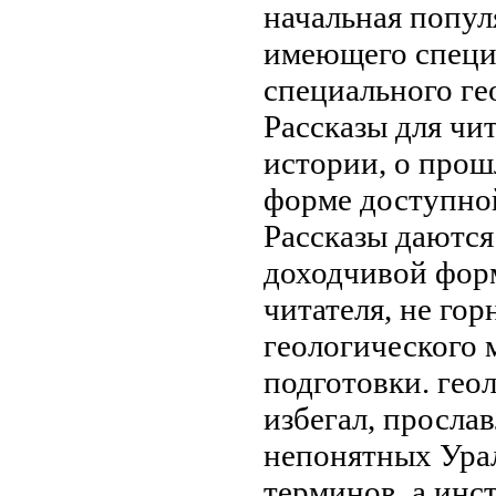
начальная
попул
имеющего специ
специального ге
Рассказы
для чи
истории, о про
форме доступно
Рассказы
даются
доходчивой фор
читателя, не
гор
геологического
подготовки.
гео
избегал,
прослав
непонятных
Ура
терминов, а
инс