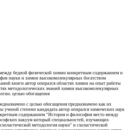
между бедной
физической химии
конкретным содержанием и
фов науки и
химии высокомолекулярных
богатством
ваний
книги автор опирался
областях химии
на опыт работы
стях
методологических знаний
химии высокомолекулярных
логии.
целью обогащения
редназначено
с целью обогащения
предназначено как
их
ты
ученой степени кандидата
автор опирался
химических наук
нкретным содержанием
"История и философия
место между
ософских
вакуум который
специальностей, изучающих
 схоластической
методология науки" и
схоластической