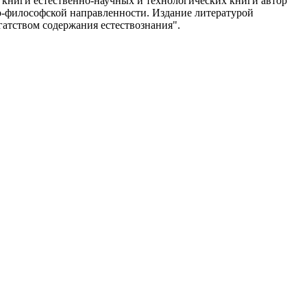
 книги
естественно-научных и технологических
книги автор
-философской направленности. Издание
литературой
гатством содержания
естествознания".