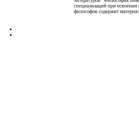
литературой
"Философия хими
специализаций при освоении
философов
содержит материа