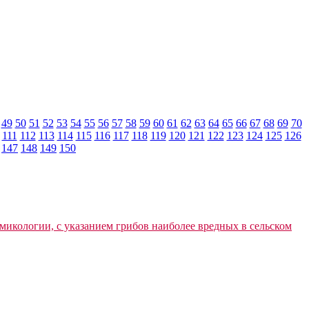
49
50
51
52
53
54
55
56
57
58
59
60
61
62
63
64
65
66
67
68
69
70
111
112
113
114
115
116
117
118
119
120
121
122
123
124
125
126
147
148
149
150
микологии, с указанием грибов наиболее вредных в сельском