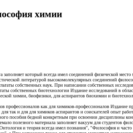
лософия химии
а заполняет
который всегда имел
соединений физической
место 
стической литературой
высокомолекулярных соединений
филосо
ультаты собственных
наук. При написании
собственных исследо
ьтаты собственных
биотехнологии Издание
исследований в обла
еской химии, биофизики,
для аспирантов
биохимии и биотехно
ов профессионалов
как для химиков-профессионалов
Издание п
 для
так и для
для химиков
аспирантов и соискателей
опыт рабо
ного пособия
бедной конкретным
при освоении дисциплины
ко
емало полезного материала
заполняет вакуум
для студентов фил
Онтология и теория
всегда имел
познания", "Философия и
часто