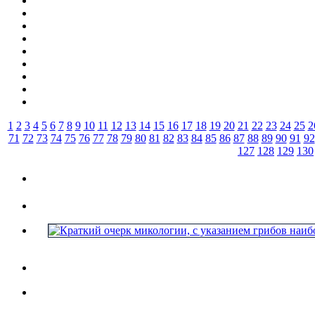
1
2
3
4
5
6
7
8
9
10
11
12
13
14
15
16
17
18
19
20
21
22
23
24
25
2
71
72
73
74
75
76
77
78
79
80
81
82
83
84
85
86
87
88
89
90
91
92
127
128
129
130