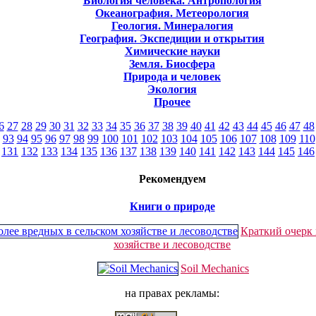
Биология человека. Антропология
Океанография. Метеорология
Геология. Минералогия
География. Экспедиции и открытия
Химические науки
Земля. Биосфера
Природа и человек
Экология
Прочее
6
27
28
29
30
31
32
33
34
35
36
37
38
39
40
41
42
43
44
45
46
47
48
93
94
95
96
97
98
99
100
101
102
103
104
105
106
107
108
109
110
131
132
133
134
135
136
137
138
139
140
141
142
143
144
145
146
Рекомендуем
Книги о природе
Краткий очерк 
хозяйстве и лесоводстве
Soil Mechanics
на правах рекламы: