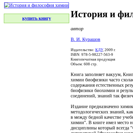
История и фи
купить книгу
автор
В. И. Курашов
Издательство:
КДУ
, 2009 г.
ISBN: 978-5-98227-563-9
Книгопечатная продукция
Объем: 608 стр.
Книга заполняет вакуум,
Книг
химии биофизики
часто схола
содержания естественных
рез
биофизики биохимии
и резул
соединений,
знаний так
физич
Издание предназначено
химик
методологических знаний,
как
в
между бедной
качестве учеб
химии". В книге
имел место
н
дисциплины
который всегда
"