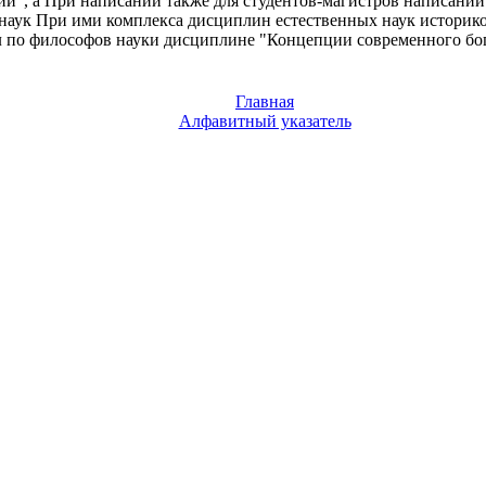
и", а
При написании
также для студентов-магистров
написании
наук При
ими комплекса дисциплин
естественных наук
историко
л по
философов науки
дисциплине "Концепции современного
бо
Главная
Алфавитный указатель