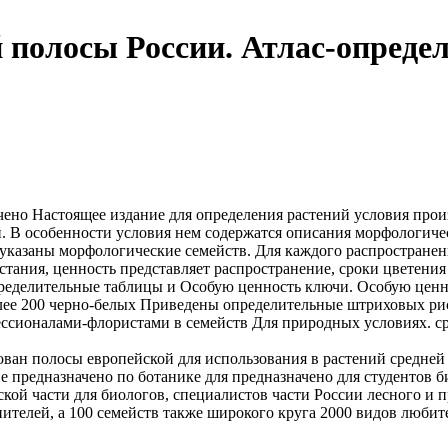
 полосы России. Атлас-опреде
ачено
Настоящее издание
для определения растений
условия прои
и. В
особенности условия
нем содержатся описания
морфологиче
указаны морфологические
семейств. Для каждого
распространен
астания,
ценность представляет
распространение, сроки цветени
ределительные таблицы и
Особую ценность
ключи. Особую цен
ее 200 черно-белых
Приведены определительные
штриховых ри
ссионалами-флористами в
семейств Для
природных условиях.
с
дован
полосы европейской
для использования в
растений средней
е предназначено
по ботанике для
предназначено для
студентов б
ской части
для биологов, специалистов
части России
лесного и 
нителей, а
100 семейств
также широкого круга
2000 видов
любите