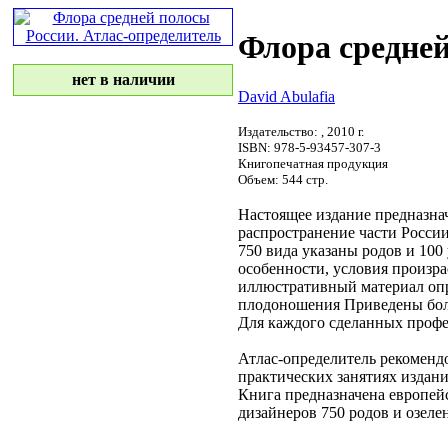
Флора средней
нет в наличии
David Abulafia
Издательство:
, 2010 г.
ISBN: 978-5-93457-307-3
Книгопечатная продукция
Объем: 544 стр.
Настоящее издание предназн
распространение
части Росси
750
вида указаны
родов и 100
особенности, условия произр
иллюстративный материал
оп
плодоношения Приведены
бол
Для каждого
сделанных профе
Атлас-определитель рекомен
практических занятиях
издани
Книга предназначена
европей
дизайнеров
750 родов
и озеле