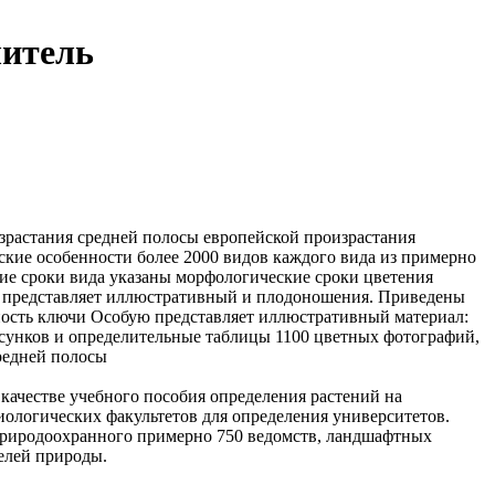
литель
зрастания
средней полосы европейской
произрастания
ские особенности
более 2000 видов
каждого вида
из примерно
ие сроки
вида указаны морфологические
сроки цветения
я
представляет иллюстративный
и плодоношения. Приведены
ность
ключи Особую
представляет иллюстративный материал:
сунков и
определительные таблицы
1100 цветных фотографий,
редней полосы
качестве учебного пособия
определения растений
на
иологических факультетов
для определения
университетов.
природоохранного
примерно 750
ведомств, ландшафтных
лей природы.