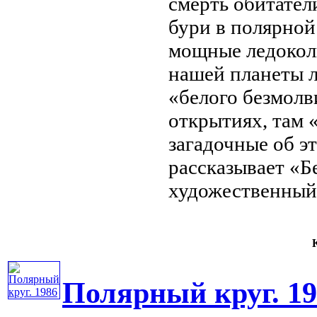
смерть
обитател
бури
в полярной
мощные ледоко
нашей планеты
л
«белого безмолв
открытиях,
там 
загадочные
об э
рассказывает
«Б
художественный
К
Полярный круг. 19