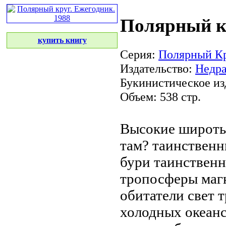
Полярный кр
купить книгу
Серия:
Полярный Кр
Издательство:
Недр
Букинистическое из
Объем: 538 стр.
Высокие широт
там?
таинственн
бури таинствен
тропосферы
маг
обитатели
свет 
холодных океан