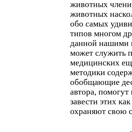
животных члени
животных
наско
обо
самых удив
типов
многом др
данной
нашими 
может служить 
медицинских
ещ
методики содер
обобщающие де
автора, помогут
завести этих
как
охраняют свою
с