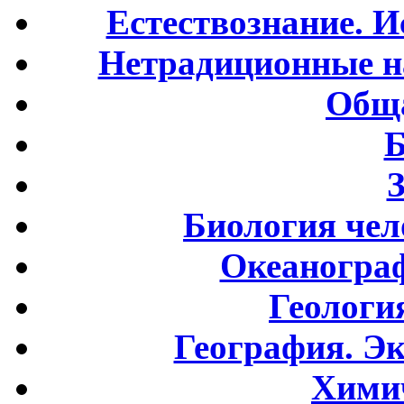
Естествознание. И
Нетрадиционные н
Обща
Б
Биология чел
Океаногра
Геологи
География. Э
Хими