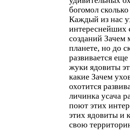
богомол сколько
Каждый из нас
у
интереснейших 
созданий Зачем
м
планете, но до
с
развивается
еще 
жуки ядовиты
эт
какие
Зачем ухо
охотится
развив
личинка усача
ра
поют
этих инте
этих
ядовиты и 
свою территор