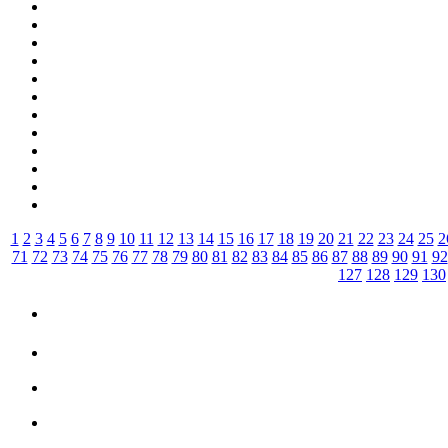
1
2
3
4
5
6
7
8
9
10
11
12
13
14
15
16
17
18
19
20
21
22
23
24
25
2
71
72
73
74
75
76
77
78
79
80
81
82
83
84
85
86
87
88
89
90
91
92
127
128
129
130