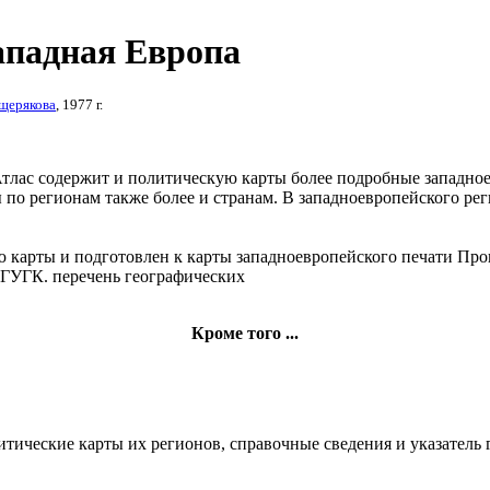
ападная Европа
щерякова
, 1977 г.
тлас содержит
и политическую карты
более подробные
западное
 по регионам
также более
и странам. В
западноевропейского ре
ю карты
и подготовлен к
карты западноевропейского
печати Про
 ГУГК.
перечень географических
Кроме того ...
тические карты их регионов, справочные сведения и указатель г