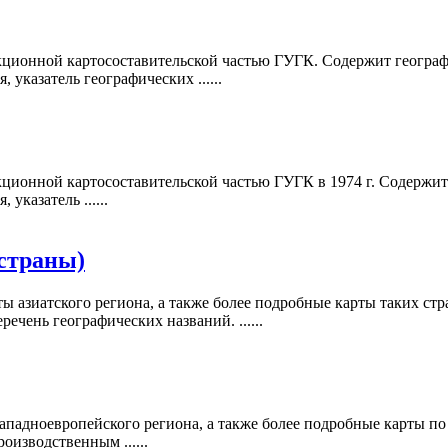
кционной картосоставительской частью ГУГК. Содержит географи
 указатель географических ......
кционной картосоставительской частью ГУГК в 1974 г. Содержит 
указатель ......
 страны)
 азиатского региона, а также более подробные карты таких стр
речень географических названий. ......
падноевропейского региона, а также более подробные карты по 
оизводственным ......