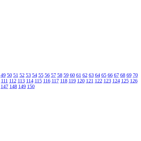
49
50
51
52
53
54
55
56
57
58
59
60
61
62
63
64
65
66
67
68
69
70
111
112
113
114
115
116
117
118
119
120
121
122
123
124
125
126
147
148
149
150