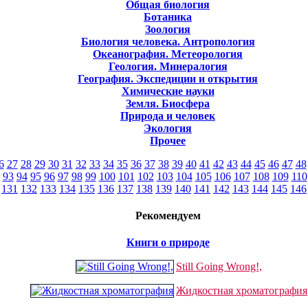
Общая биология
Ботаника
Зоология
Биология человека. Антропология
Океанография. Метеорология
Геология. Минералогия
География. Экспедиции и открытия
Химические науки
Земля. Биосфера
Природа и человек
Экология
Прочее
6
27
28
29
30
31
32
33
34
35
36
37
38
39
40
41
42
43
44
45
46
47
48
93
94
95
96
97
98
99
100
101
102
103
104
105
106
107
108
109
110
131
132
133
134
135
136
137
138
139
140
141
142
143
144
145
146
Рекомендуем
Книги о природе
Still Going Wrong!,
Жидкостная хроматография