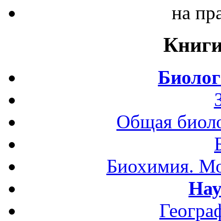
на пр
Книги
Биолог
Общая биоло
Биохимия. Мо
Нау
Геогра