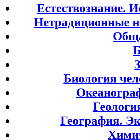
Естествознание. И
Нетрадиционные н
Обща
Б
Биология чел
Океаногра
Геологи
География. Э
Хими