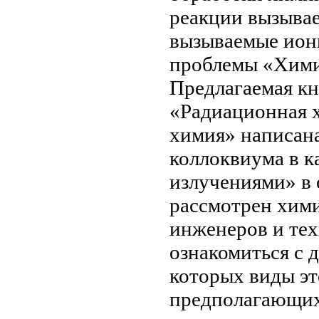
реакции вызыва
вызываемые ио
проблемы
«Хими
Предлагаемая к
«Радиационная 
химия» написан
коллоквиума
в к
излучениями»
в 
рассмотрен
хими
инженеров и те
ознакомиться с
д
которых виды
эт
предполагающих