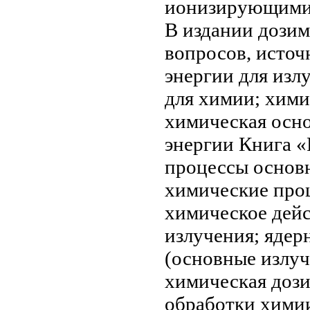
ионизирующими
В издании
дозим
вопросов,
источ
энергии для
излу
для химии;
хими
химическая
осн
энергии
Книга «
процессы основ
химические про
химическое
дейс
излучения;
ядер
(основные
излу
химическая доз
обработки
хими