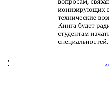
вопросам, связ
ионизирующих
технические во
Книга будет
рад
студентам
начат
специальностей.
Ал