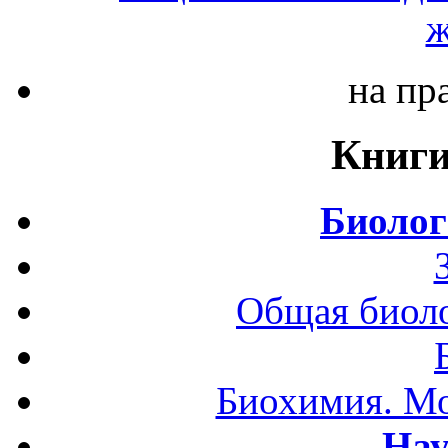
ж
на пр
Книги
Биолог
Общая биоло
Биохимия. Мо
Нау