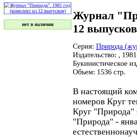
Журнал "При
нет в наличии
12 выпусков
Серия:
Природа (жу
Издательство:
, 1981
Букинистическое из
Объем: 1536 стр.
В настоящий ко
номеров
Круг те
Круг
"Природа" 
"Природа" -
янв
естественнонау