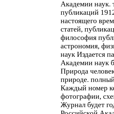
Академии наук.
публикаций
1912
настоящего вре
статей, публика
философия
публ
астрономия, физ
наук Издается
па
Академии наук
б
Природа
человек
природе.
полный
Каждый номер
к
фотографии, сх
Журнал будет
го
Российской Ака