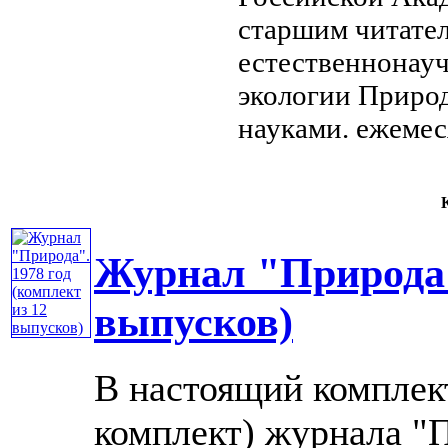
старшим читате
естественнонау
экологии
Приро
науками.
ежемес
К
Журнал "Природа".
выпусков)
В настоящий комплек
комплект) журнала "П