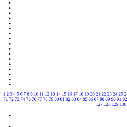
1
2
3
4
5
6
7
8
9
10
11
12
13
14
15
16
17
18
19
20
21
22
23
24
25
2
71
72
73
74
75
76
77
78
79
80
81
82
83
84
85
86
87
88
89
90
91
92
127
128
129
130