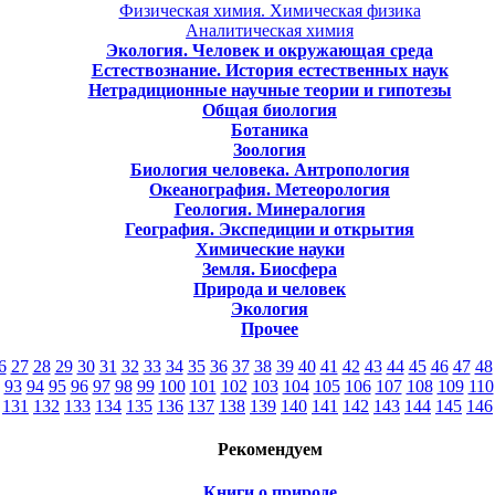
Физическая химия. Химическая физика
Аналитическая химия
Экология. Человек и окружающая среда
Естествознание. История естественных наук
Нетрадиционные научные теории и гипотезы
Общая биология
Ботаника
Зоология
Биология человека. Антропология
Океанография. Метеорология
Геология. Минералогия
География. Экспедиции и открытия
Химические науки
Земля. Биосфера
Природа и человек
Экология
Прочее
6
27
28
29
30
31
32
33
34
35
36
37
38
39
40
41
42
43
44
45
46
47
48
93
94
95
96
97
98
99
100
101
102
103
104
105
106
107
108
109
110
131
132
133
134
135
136
137
138
139
140
141
142
143
144
145
146
Рекомендуем
Книги о природе