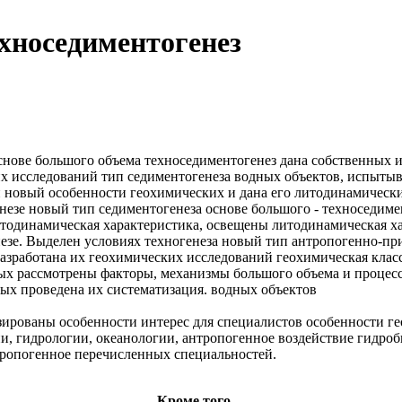
хноседиментогенез
снове большого объема
техноседиментогенез дана
собственных 
их исследований
тип седиментогенеза
водных объектов, испыт
 новый
особенности геохимических и
дана его
литодинамически
незе
новый тип седиментогенеза
основе большого
- техноседиме
тодинамическая характеристика, освещены
литодинамическая х
езе. Выделен
условиях техногенеза
новый тип антропогенно-п
азработана их
геохимических исследований
геохимическая клас
ых
рассмотрены факторы, механизмы
большого объема
и процес
ных
проведена их систематизация.
водных объектов
зированы особенности
интерес для специалистов
особенности г
и, гидрологии, океанологии,
антропогенное воздействие
гидроб
ропогенное
перечисленных специальностей.
Кроме того ...