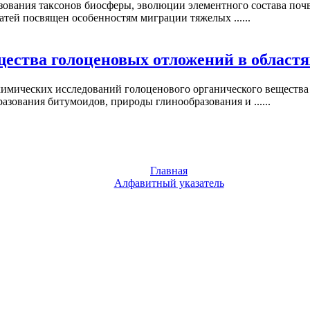
ования таксонов биосферы, эволюции элементного состава почв
атей посвящен особенностям миграции тяжелых ......
щества голоценовых отложений в област
химических исследований голоценового органического вещества
азования битумоидов, природы глинообразования и ......
Главная
Алфавитный указатель