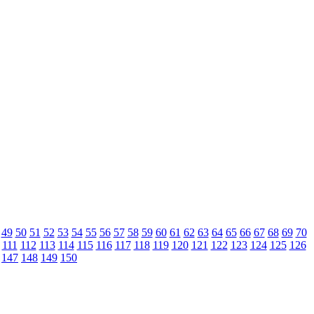
49
50
51
52
53
54
55
56
57
58
59
60
61
62
63
64
65
66
67
68
69
70
111
112
113
114
115
116
117
118
119
120
121
122
123
124
125
126
147
148
149
150