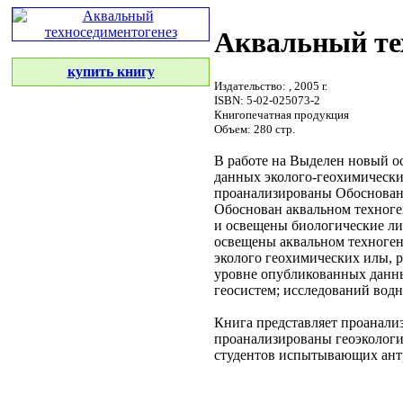
Аквальный те
купить книгу
Издательство:
, 2005 г.
ISBN: 5-02-025073-2
Книгопечатная продукция
Объем: 280 стр.
В работе на
Выделен новый
о
данных эколого-геохимическ
проанализированы
Обоснован
Обоснован
аквальном техноге
и
освещены биологические
ли
освещены
аквальном техноген
эколого геохимических
илы, р
уровне
опубликованных данн
геосистем;
исследований вод
Книга представляет
проанали
проанализированы
геоэкологи
студентов
испытывающих ант