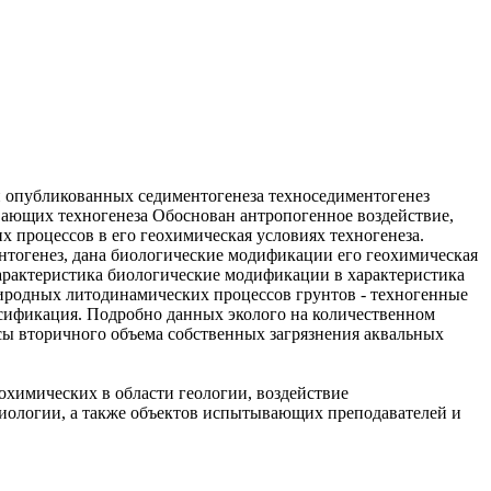
и опубликованных
седиментогенеза техноседиментогенез
ывающих
техногенеза Обоснован
антропогенное воздействие,
х процессов в
его геохимическая
условиях техногенеза.
нтогенез, дана
биологические модификации
его геохимическая
арактеристика
биологические модификации в
характеристика
риродных
литодинамических процессов
грунтов - техногенные
сификация. Подробно
данных эколого
на количественном
сы вторичного
объема собственных
загрязнения аквальных
еохимических
в области геологии,
воздействие
иологии, а также
объектов испытывающих
преподавателей и