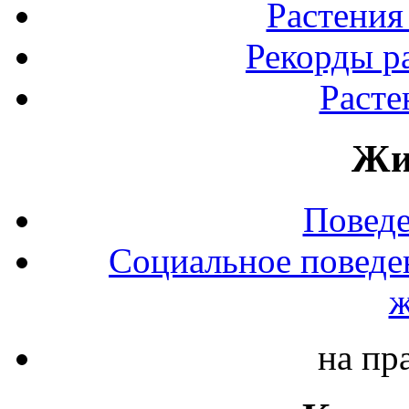
Растения
Рекорды р
Расте
Жи
Повед
Социальное поведе
ж
на пр