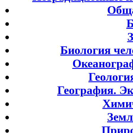
Обща
Б
Биология чел
Океаногра
Геологи
География. Э
Хими
Земл
Приро