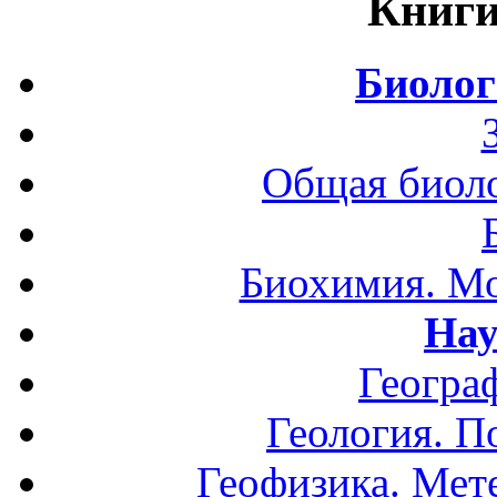
Книги
Биолог
Общая биоло
Биохимия. Мо
Нау
Геогра
Геология. П
Геофизика. Мет