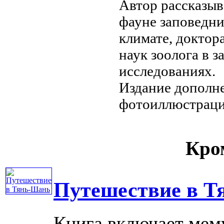
Автор рассказы
фауне заповедни
климате,
доктор
наук зоолога
в з
исследованиях.
Издание дополн
фотоиллюстраци
Кром
Путешествие в Т
Книга включает мем