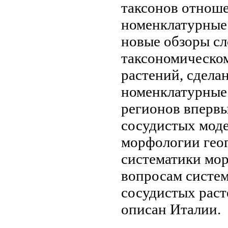
таксонов
отноше
номенклатурные
новые
обзоры с
таксономическо
растений, сдел
номенклатурные
регионов
впервы
сосудистых
моде
морфологии гео
систематики мо
вопросам систе
сосудистых рас
описан
Италии.