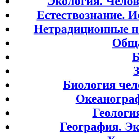
Экология. Чело
Естествознание. И
Нетрадиционные н
Обща
Б
Биология чел
Океаногра
Геологи
География. Э