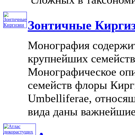
Зонтичные Кирги
Монография содержит
крупнейших семейств
Монографическое опи
семейств флоры Кирг
Umbelliferae, относя
вида даны важнейшие .