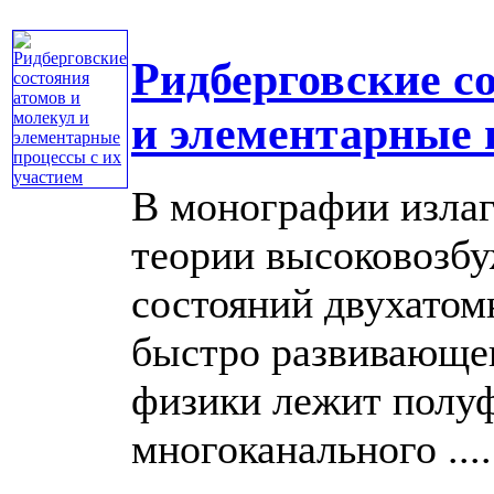
Ридберговские с
и элементарные 
В монографии излаг
теории высоковозбу
состояний двухатом
быстро развивающег
физики лежит полу
многоканального ....