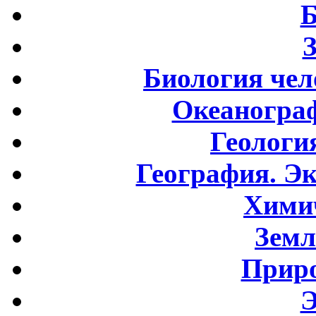
Б
Биология чел
Океаногра
Геологи
География. Э
Хими
Земл
Приро
Э