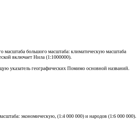
го масштаба
большого масштаба: климатическую
масштаба
еской включает
Нила (1:1000000).
ую указатель географических
Помимо основной
названий.
сштаба: экономическую, (1:4 000 000) и народов (1:6 000 000).