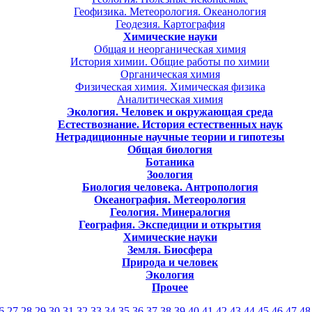
Геофизика. Метеорология. Океанология
Геодезия. Картография
Химические науки
Общая и неорганическая химия
История химии. Общие работы по химии
Органическая химия
Физическая химия. Химическая физика
Аналитическая химия
Экология. Человек и окружающая среда
Естествознание. История естественных наук
Нетрадиционные научные теории и гипотезы
Общая биология
Ботаника
Зоология
Биология человека. Антропология
Океанография. Метеорология
Геология. Минералогия
География. Экспедиции и открытия
Химические науки
Земля. Биосфера
Природа и человек
Экология
Прочее
6
27
28
29
30
31
32
33
34
35
36
37
38
39
40
41
42
43
44
45
46
47
48