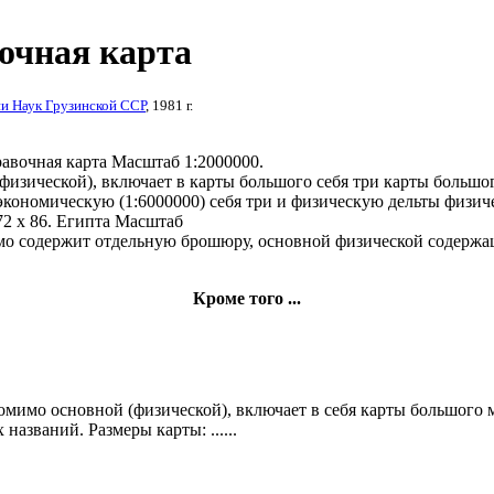
очная карта
и Наук Грузинской ССР
, 1981 г.
авочная карта
Масштаб 1:2000000.
физической), включает в
карты большого
себя три карты
большо
 экономическую (1:6000000)
себя три
и физическую дельты
физич
2 x 86.
Египта Масштаб
мо
содержит отдельную брошюру,
основной физической
содержащ
Кроме того ...
мимо основной (физической), включает в себя карты большого ма
названий. Размеры карты: ......