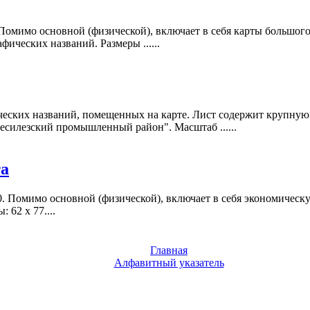
Помимо основной (физической), включает в себя карты большого 
фических названий. Размеры ......
еских названий, помещенных на карте. Лист содержит крупную 
есилезский промышленный район". Масштаб ......
та
0. Помимо основной (физической), включает в себя экономическ
 62 x 77....
Главная
Алфавитный указатель