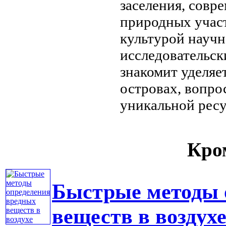
заселения, сов
природных
учас
культурой
научн
исследовательск
знакомит
уделяе
островах, вопр
уникальной
рес
Кром
Быстрые методы 
веществ в воздух