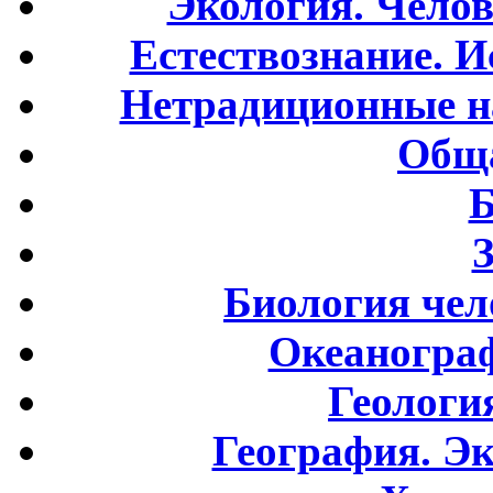
Экология. Чело
Естествознание. И
Нетрадиционные н
Обща
Б
Биология чел
Океаногра
Геологи
География. Э