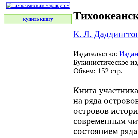
Тихоокеанс
купить книгу
К. Л. Даддингто
Издательство:
Издан
Букинистическое из
Объем: 152 стр.
Книга участник
на
ряда острово
островов истор
современным
чи
состоянием
ряда