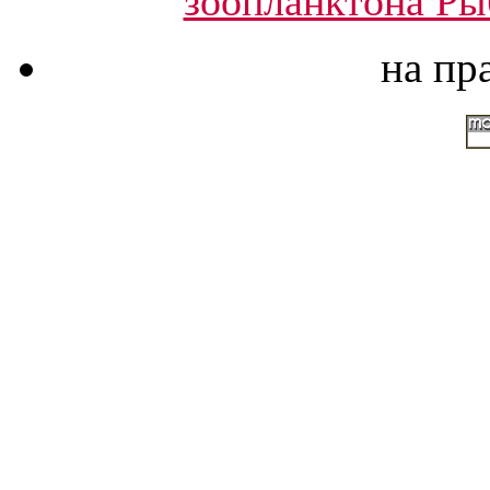
зоопланктона Ры
на пр