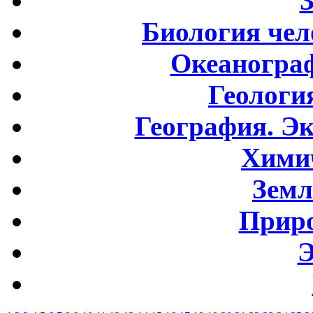
Биология чел
Океаногра
Геологи
География. Э
Хими
Земл
Приро
Э