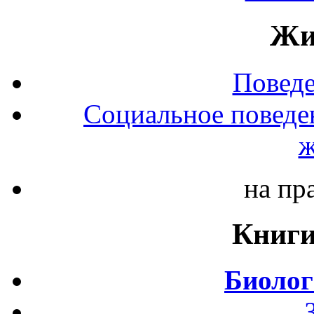
Жи
Повед
Социальное поведе
ж
на пр
Книги
Биолог