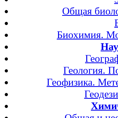
Общая биоло
Биохимия. Мо
Нау
Геогра
Геология. П
Геофизика. Мет
Геодези
Хими
Общая и не