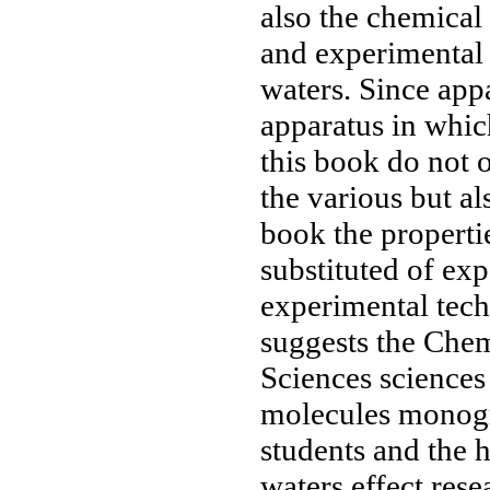
also
the chemical
and experimental
waters. Since
app
apparatus
in whic
this book
do not 
the various
but al
book
the properti
substituted
of exp
experimental tec
suggests
the Chem
Sciences
sciences
molecules
monogr
students and
the 
waters
effect res