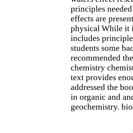
principles neede
effects are prese
physical
While it 
includes
principl
students
some ba
recommended th
chemistry
chemis
text provides en
addressed
the bo
in organic and
an
geochemistry.
bio