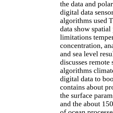
the
data and
polar
digital data
sensor
algorithms used
T
data show spatial
limitations
tempera
concentration,
an
and sea level
resu
discusses remote
algorithms
climat
digital data to
boo
contains about
pr
the
surface param
and the
about 15
of
ocean processe