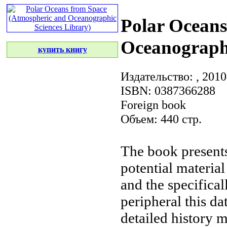
Polar Oceans
Oceanographi
купить книгу
Издательство:
, 2010
ISBN: 0387366288
Foreign book
Объем: 440 стр.
The book present
potential
material
and the
specifical
peripheral
this da
detailed history
m