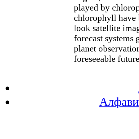
played by
chlorop
chlorophyll
have 
look
satellite ima
forecast
systems 
planet
observatio
foreseeable futur
Алфави