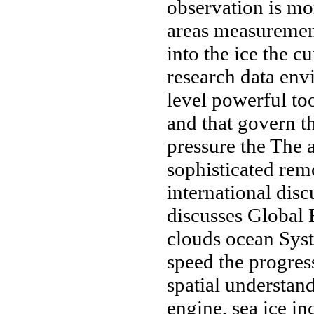
observation is
mor
areas
measuremen
into
the ice
the cu
research data
envi
level
powerful too
and
that govern t
pressure the
The a
sophisticated
rem
international
disc
discusses
Global 
clouds ocean
Syst
speed the progres
spatial
understand
engine,
sea ice
inc