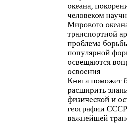
океана, покорен
человеком
научн
Мирового
океан
транспортной ар
проблема борьб
популярной фор
освещаются воп
освоения
Книга поможет
расширить знан
физической и
ос
географии ССС
важнейшей тран