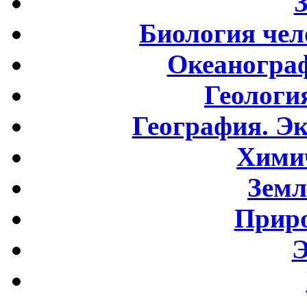
Биология чел
Океаногра
Геологи
География. Э
Хими
Земл
Приро
Э