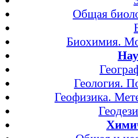
Общая биоло
Биохимия. Мо
Нау
Геогра
Геология. П
Геофизика. Мет
Геодези
Хими