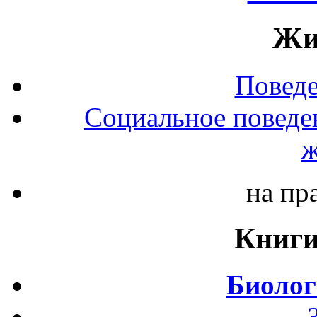
Жи
Повед
Социальное поведе
ж
на пр
Книги
Биолог