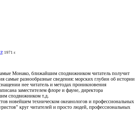
СР
, 1971 г.
самые
Монако, ближайшим сподвижником
читатель получит
ия
самые разнообразные сведения:
морских глубин
об истории
оснащении
нее читатель
и методах проникновения
аписана заместителем
флоре и фауне,
директора
шим сподвижником
т.д.
стов
новейшем техническом
океанологов и профессиональных
уристов"
круг читателей
и просто людей,
профессиональных