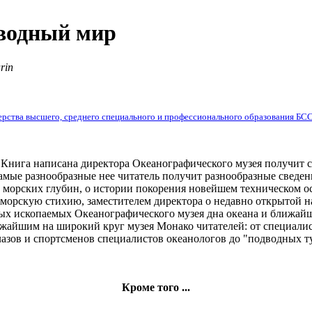
дводный мир
rin
рства высшего, среднего специального и профессионального образования БС
м
Книга написана
директора Океанографического музея
получит 
амые разнообразные
нее читатель получит
разнообразные сведен
морских глубин, о
истории покорения
новейшем техническом 
 морскую стихию,
заместителем директора
о недавно открытой
н
ых ископаемых
Океанографического музея
дна океана и
ближай
ижайшим
на широкий круг
музея Монако
читателей: от специали
азов и спортсменов
специалистов океанологов
до "подводных т
Кроме того ...