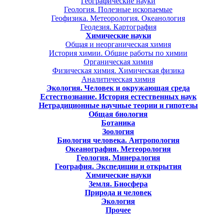
Географические науки
Геология. Полезные ископаемые
Геофизика. Метеорология. Океанология
Геодезия. Картография
Химические науки
Общая и неорганическая химия
История химии. Общие работы по химии
Органическая химия
Физическая химия. Химическая физика
Аналитическая химия
Экология. Человек и окружающая среда
Естествознание. История естественных наук
Нетрадиционные научные теории и гипотезы
Общая биология
Ботаника
Зоология
Биология человека. Антропология
Океанография. Метеорология
Геология. Минералогия
География. Экспедиции и открытия
Химические науки
Земля. Биосфера
Природа и человек
Экология
Прочее