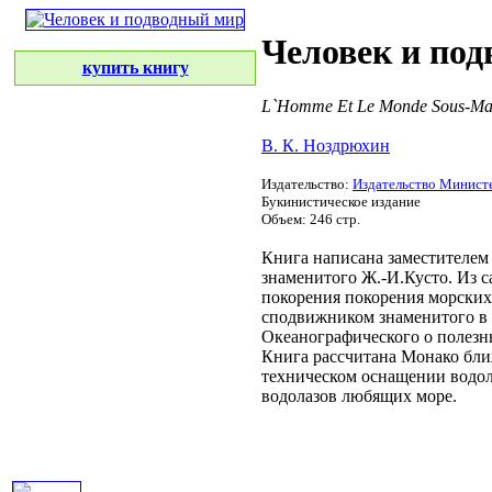
Человек и по
купить книгу
L`Homme Et Le Monde Sous-Ma
В. К. Ноздрюхин
Издательство:
Издательство Министе
Букинистическое издание
Объем: 246 стр.
Книга написана заместителе
знаменитого Ж.-И.Кусто. Из
с
покорения
покорения морских
сподвижником знаменитого
в
Океанографического
о полезн
Книга рассчитана
Монако бл
техническом оснащении
водол
водолазов
любящих море.