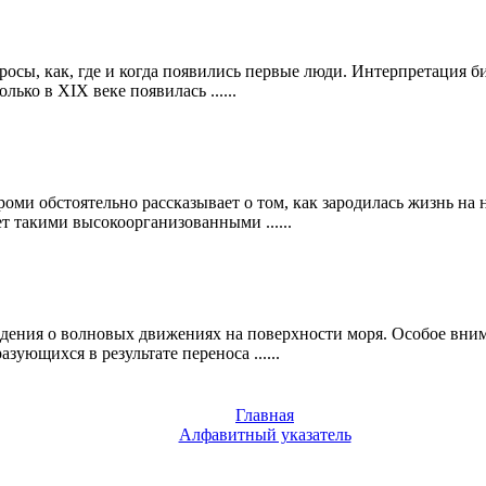
росы, как, где и когда появились первые люди. Интерпретация б
ко в XIX веке появилась ......
роми обстоятельно рассказывает о том, как зародилась жизнь на
т такими высокоорганизованными ......
едения о волновых движениях на поверхности моря. Особое вним
ующихся в результате переноса ......
Главная
Алфавитный указатель