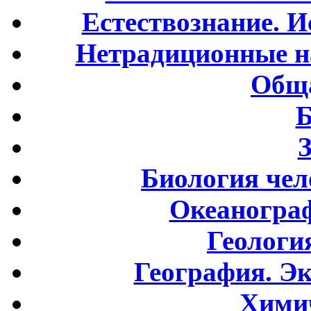
Естествознание. И
Нетрадиционные н
Обща
Б
Биология чел
Океаногра
Геологи
География. Э
Хими