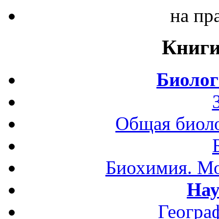
на пр
Книги
Биолог
Общая биоло
Биохимия. Мо
Нау
Геогра