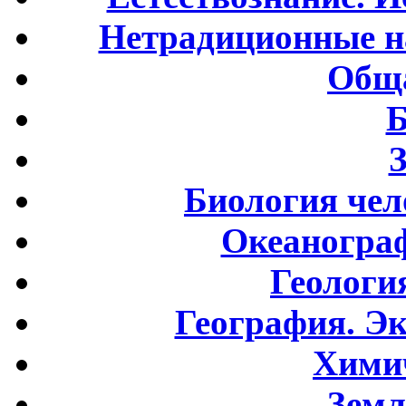
Нетрадиционные н
Обща
Б
Биология чел
Океаногра
Геологи
География. Э
Хими
Земл