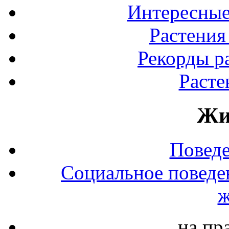
Интересные
Растения
Рекорды р
Расте
Жи
Повед
Социальное поведе
ж
на пр