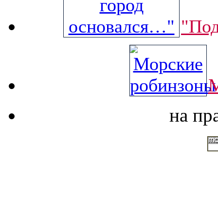
"Под
М
на пр