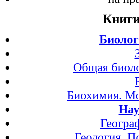
Книги
Биолог
Общая биоло
Биохимия. Мо
Нау
Геогра
Геология. П