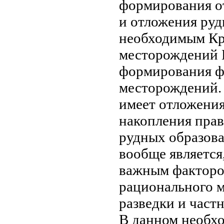
формирования
о
и отложения ру
необходимым
Кр
месторождений 
формирования
ф
месторождений.
имеет
отложения
накопления
прав
рудных образов
вообще
является
важным фактор
рационального 
разведки и
част
В данном
необх