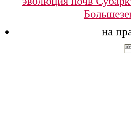
эволюция почв Субаркт
Большезе
на пр