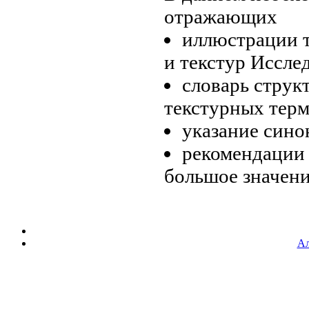
отражающих
иллюстрации
и текстур
Исслед
словарь стру
текстурных тер
указание син
рекомендации
большое значен
Ал