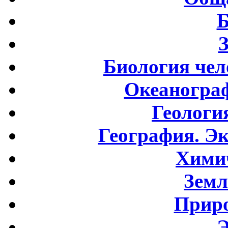
Б
Биология чел
Океаногра
Геологи
География. Э
Хими
Земл
Приро
Э