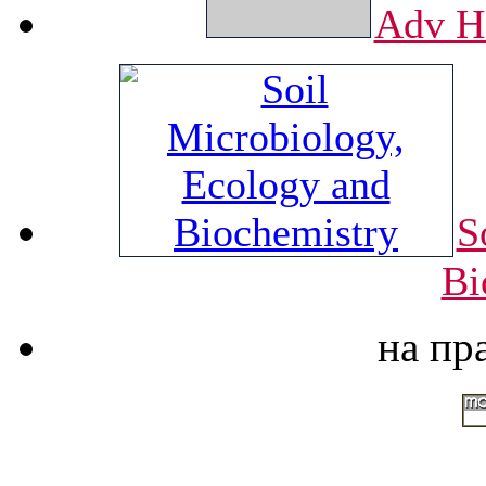
Adv He
S
Bi
на пр