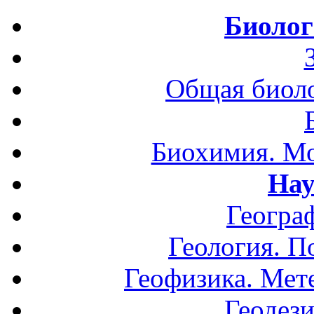
Биолог
Общая биоло
Биохимия. Мо
Нау
Геогра
Геология. П
Геофизика. Мет
Геодези