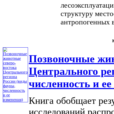
лесоэксплуатац
структуру мест
антропогенных 
К
Позвоночные жив
Центрального ре
численность и ее
Книга обобщает рез
исследований распр