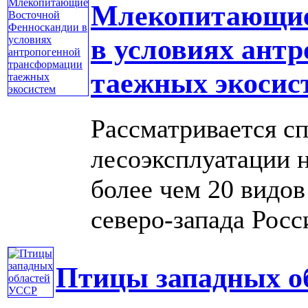
Млекопитающие
в условиях ант
таежных экосис
Рассматривается с
лесоэксплуатации н
более чем 20 видо
северо-запада Росси
Птицы западных о