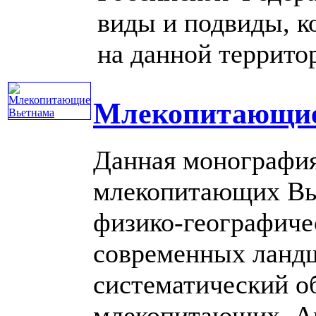
виды и подвиды, к
на данной территори
Млекопитающие
Данная монография
млекопитающих Вье
физико-географиче
современных ланд
систематический об
млекопитающих. А