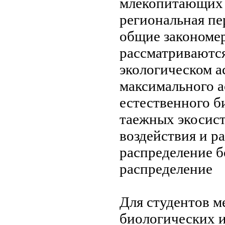
млекопитающих
региональная
пе
общие закономе
рассматриваютс
экологическом а
максимального
а
естественного 
таежных экосист
воздействия
и ра
распределение б
распределение
Для студентов
м
биологических 