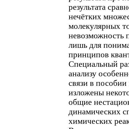
результата срав
нечётких множе
молекулярных
т
невозможность
лишь
для поним
принципов кван
Специальный ра
анализу особен
связи в
пособии
изложены некот
общие
нестацио
динамических с
химических реа