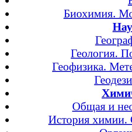
Биохимия. Мо
Нау
Геогра
Геология. П
Геофизика. Мет
Геодези
Хими
Общая и не
История химии.