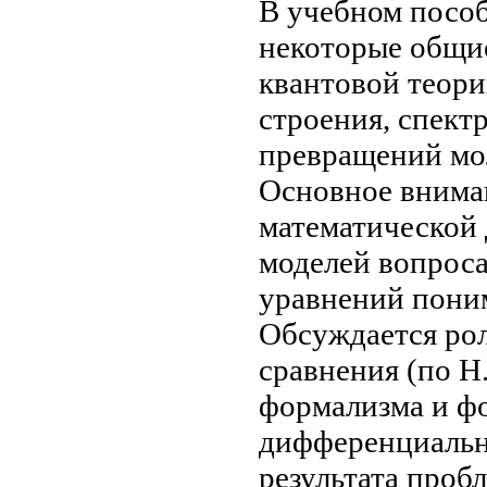
В учебном посо
некоторые общ
квантовой теор
строения, спект
превращений мо
Основное вним
математической
моделей
вопроса
уравнений
пони
Обсуждается
рол
сравнения
(по Н
формализма и ф
дифференциальн
результата
пробл