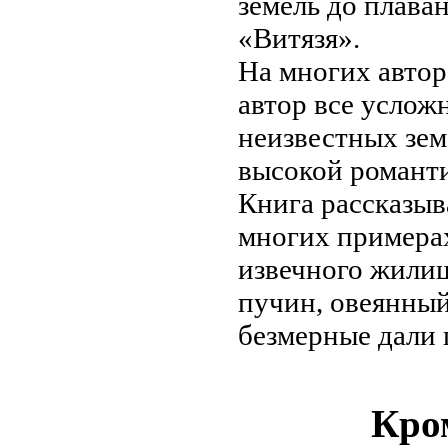
земель
до плава
«Витязя».
На многих
автор
автор
все услож
неизвестных зем
высокой романт
Книга рассказы
многих примера
извечного жили
пучин,
овеянный
безмерные дали
Кром