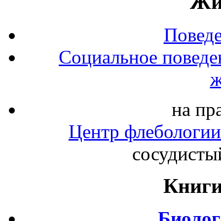
Жи
Повед
Социальное поведе
ж
на пр
Центр флебологии
сосудистый
Книги
Биолог