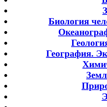
Биология чел
Океаногра
Геологи
География. Э
Хими
Земл
Приро
Э