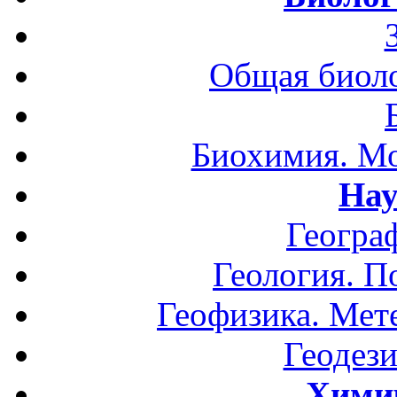
Общая биоло
Биохимия. Мо
Нау
Геогра
Геология. П
Геофизика. Мет
Геодези
Хими