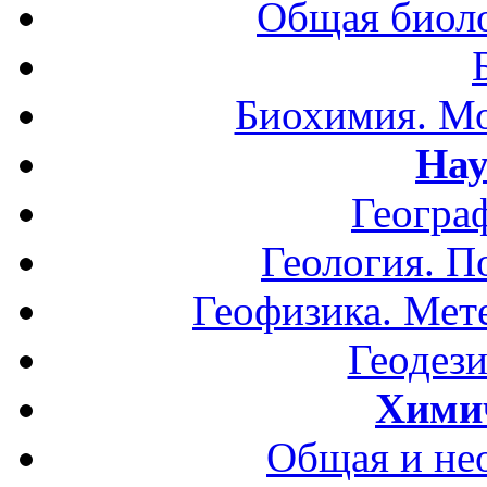
Общая биоло
Биохимия. Мо
Нау
Геогра
Геология. П
Геофизика. Мет
Геодези
Хими
Общая и не