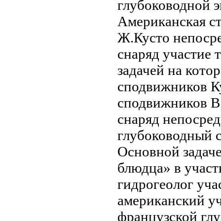
глубоководной 
Американская с
Ж.Кусто
непоср
снаряд
участие 
задачей
на кото
сподвижников К
сподвижников
В
снаряд
непосред
глубоководный
с
Основной задач
блюдца» в
участ
гидрогеолог уча
американский у
французской гл