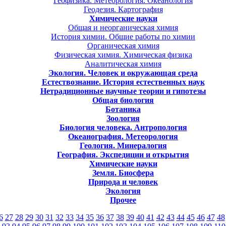
Геофизика. Метеорология. Океанология
Геодезия. Картография
Химические науки
Общая и неорганическая химия
История химии. Общие работы по химии
Органическая химия
Физическая химия. Химическая физика
Аналитическая химия
Экология. Человек и окружающая среда
Естествознание. История естественных наук
Нетрадиционные научные теории и гипотезы
Общая биология
Ботаника
Зоология
Биология человека. Антропология
Океанография. Метеорология
Геология. Минералогия
География. Экспедиции и открытия
Химические науки
Земля. Биосфера
Природа и человек
Экология
Прочее
6
27
28
29
30
31
32
33
34
35
36
37
38
39
40
41
42
43
44
45
46
47
48