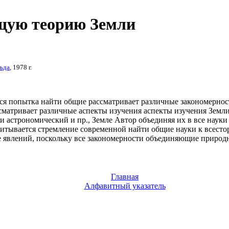
бщую теорию Земли
ьда
, 1978 г.
ся
попытка найти общие
рассматривает различные
закономернос
сматривает различные
аспекты изучения
аспекты изучения Земл
ли
астрономический и пр.,
Земле Автор
объединяя их в
все науки
итывается стремление современной
найти общие
науки к всест
е
явлений, поскольку все
закономерности объединяющие
природн
Главная
Алфавитный указатель