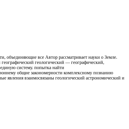
ти, объединяющие все
Автор рассматривает
науки о Земле.
и
географический геологический
— географический,
единую систему.
попытка найти
ороннему
общие закономерности
комплексному познанию
ые явления взаимосвязаны
геологический астрономический
и