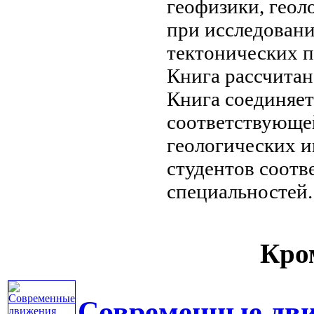
геофизики, геол
при исследован
тектонических 
Книга рассчитан
Книга соединяет
соответствующе
геологических 
студентов соот
специальностей.
Кром
Современные дви