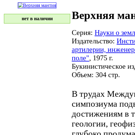
Верхняя ма
нет в наличии
Серия:
Науки о зем
Издательство:
Инсти
артилерии, инженер
поле"
, 1975 г.
Букинистическое из
Объем: 304 стр.
В трудах Между
симпозиума под
достижениям в
геологии, геофи
глубоко продум