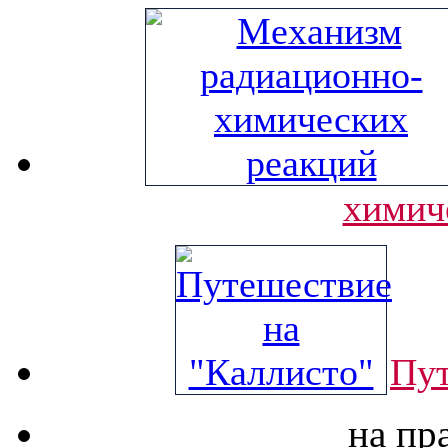
химич
Пут
на пр