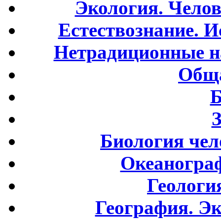
Экология. Чело
Естествознание. И
Нетрадиционные н
Обща
Б
Биология чел
Океаногра
Геологи
География. Э