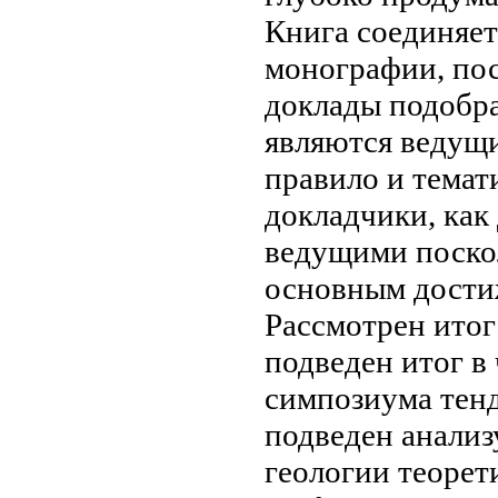
Книга соединяе
монографии, по
доклады подоб
являются ведущ
правило
и темат
докладчики, как
ведущими
поско
основным дост
Рассмотрен
ито
подведен итог
в 
симпозиума
тенд
подведен
анализ
геологии
теорет