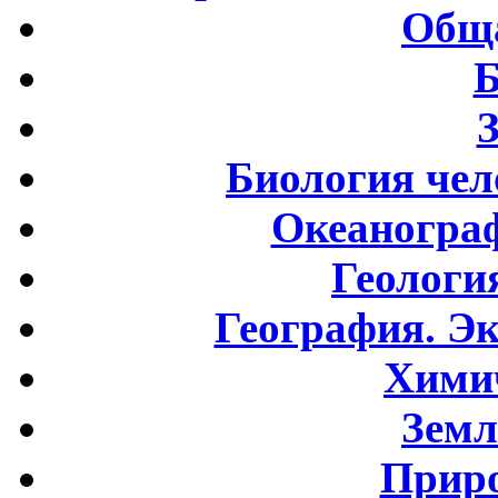
Обща
Б
Биология чел
Океаногра
Геологи
География. Э
Хими
Земл
Приро