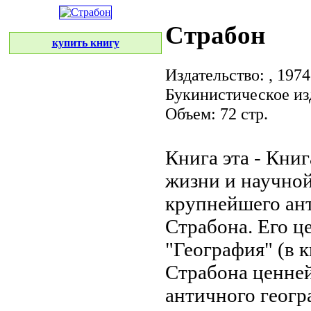
Страбон
купить книгу
Издательство:
, 1974
Букинистическое из
Объем: 72 стр.
Книга эта -
Книг
жизни и научно
крупнейшего ан
Страбона. Его
ц
"География" (в
к
Страбона
ценней
античного геогр