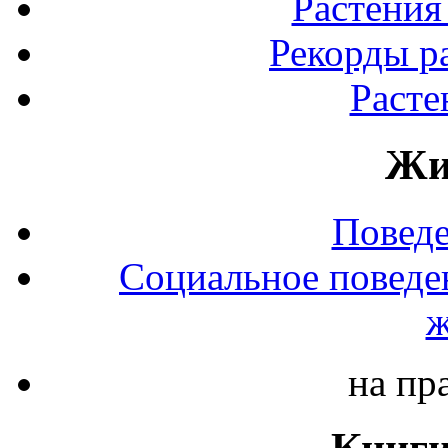
Растения
Рекорды р
Расте
Жи
Повед
Социальное поведе
ж
на пр
Книги