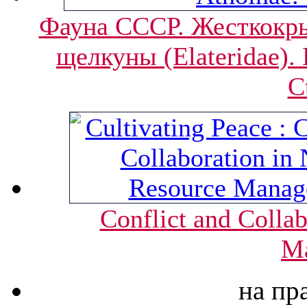
Фауна СССР. Жесткокры
щелкуны (Elateridae).
C
Conflict and Collab
M
на пр