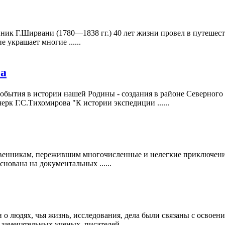
ик Г.Ширвани (1780—1838 гг.) 40 лет жизни провел в путешест
 украшает многие ......
на
обытия в истории нашей Родины - создания в районе Северног
рк Г.С.Тихомирова "К истории экспедиции ......
енникам, пережившим многочисленные и нелегкие приключения
нована на документальных ......
о людях, чья жизнь, исследования, дела были связаны с освоени
амечательных ученых, писателей, ......