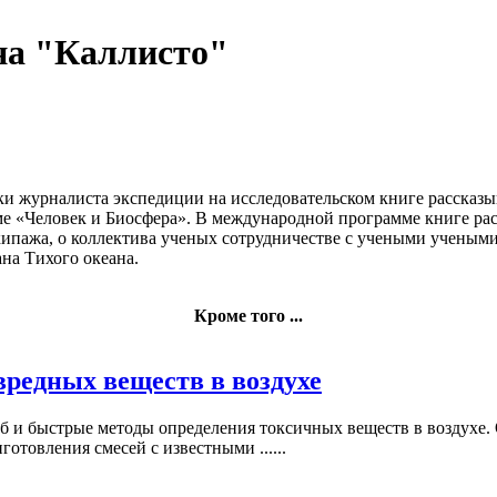
на "Каллисто"
ки журналиста
экспедиции на исследовательском
книге рассказы
е «Человек
и Биосфера». В
международной программе
книге рас
кипажа, о
коллектива ученых
сотрудничестве с учеными
учеными
ана
Тихого океана.
Кроме того ...
редных веществ в воздухе
об и быстрые методы определения токсичных веществ в воздухе
отовления смесей с известными ......