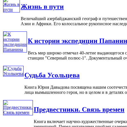
Жизнь в пути
Величайший азербайджанский географ и путешественн
Азии и Африки. Его колоссальное рукописное наследие
К истории экспедиции Папани
Весь мир широко отмечал 40-летие выдающегося с
станции "Северный полюс-1". Документальный оче
Судьба Усольцева
Книга Юрия Давыдова посвящена нашим соотечеств
лица вымышленного героя, но в целом и в деталях ос
Предвестники. Связь времен
Книга включает научно-художественные очерки 
территорий. Перед читателями пройдет галерея з