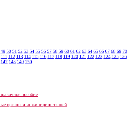
49
50
51
52
53
54
55
56
57
58
59
60
61
62
63
64
65
66
67
68
69
70
111
112
113
114
115
116
117
118
119
120
121
122
123
124
125
126
147
148
149
150
правочное пособие
ные органы и инжиниринг тканей