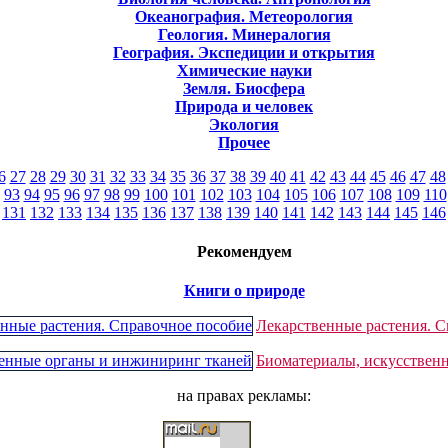
Океанография. Метеорология
Геология. Минералогия
География. Экспедиции и открытия
Химические науки
Земля. Биосфера
Природа и человек
Экология
Прочее
6
27
28
29
30
31
32
33
34
35
36
37
38
39
40
41
42
43
44
45
46
47
48
93
94
95
96
97
98
99
100
101
102
103
104
105
106
107
108
109
110
131
132
133
134
135
136
137
138
139
140
141
142
143
144
145
146
Рекомендуем
Книги о природе
Лекарственные растения. С
Биоматериалы, искусствен
на правах рекламы: