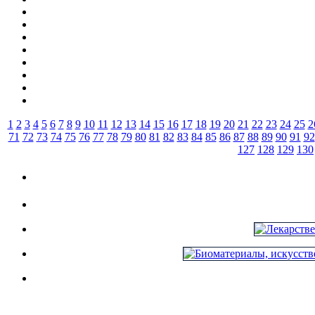
1
2
3
4
5
6
7
8
9
10
11
12
13
14
15
16
17
18
19
20
21
22
23
24
25
2
71
72
73
74
75
76
77
78
79
80
81
82
83
84
85
86
87
88
89
90
91
92
127
128
129
130