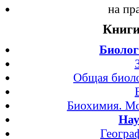
на пр
Книги
Биолог
Общая биоло
Биохимия. Мо
Нау
Геогра