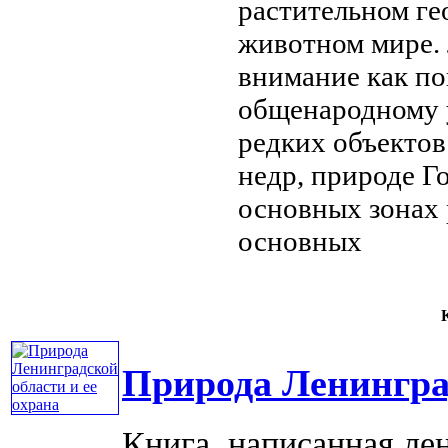
растительном
ге
животном мире.
внимание как
по
общенародному 
редких объекто
недр,
природе Г
основных зонах
основных
К
Природа Ленинград
Книга, написанная ле