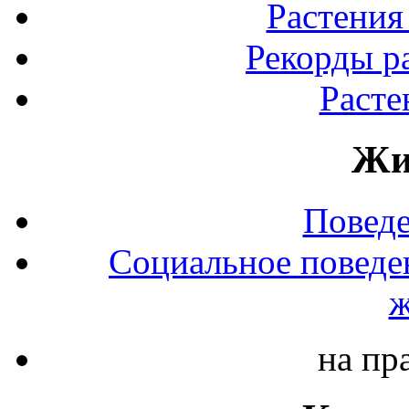
Растения
Рекорды р
Расте
Жи
Повед
Социальное поведе
ж
на пр