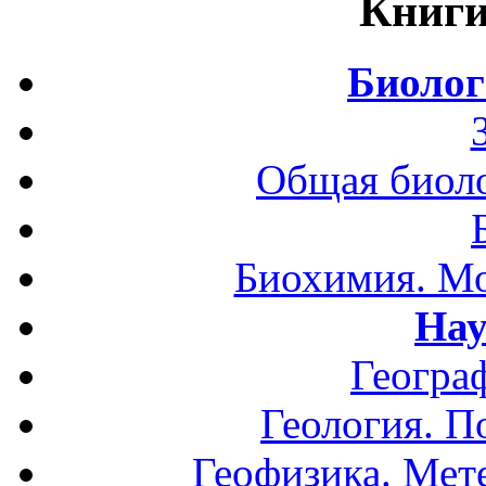
Книги
Биолог
Общая биоло
Биохимия. Мо
Нау
Геогра
Геология. П
Геофизика. Мет