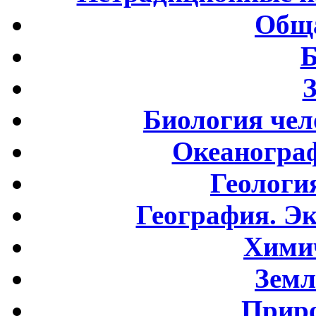
Обща
Б
Биология чел
Океаногра
Геологи
География. Э
Хими
Земл
Приро