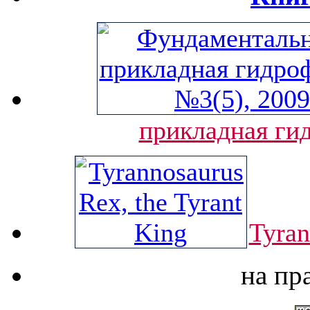
прикладная ги
Tyran
на пр