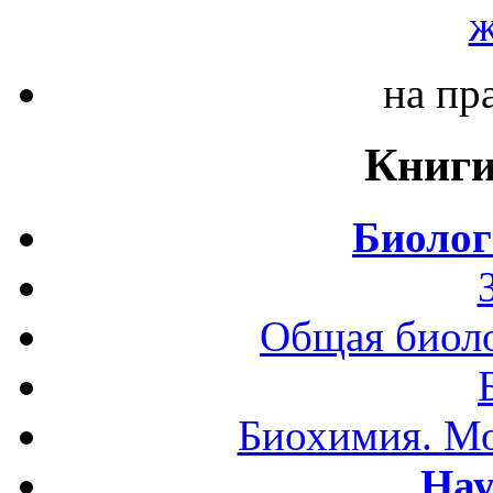
ж
на пр
Книги
Биолог
Общая биоло
Биохимия. Мо
Нау