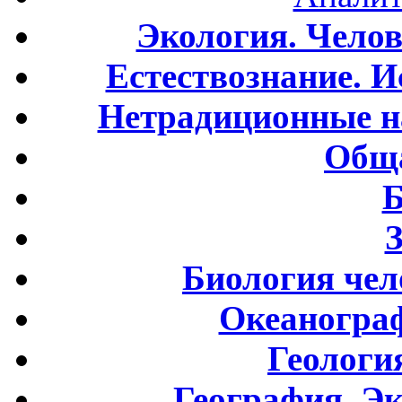
Экология. Чело
Естествознание. И
Нетрадиционные н
Обща
Б
Биология чел
Океаногра
Геологи
География. Э