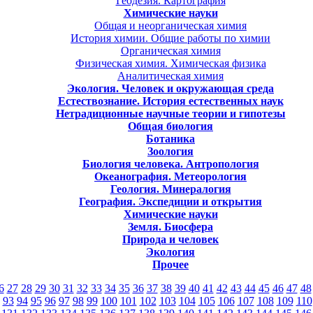
Геодезия. Картография
Химические науки
Общая и неорганическая химия
История химии. Общие работы по химии
Органическая химия
Физическая химия. Химическая физика
Аналитическая химия
Экология. Человек и окружающая среда
Естествознание. История естественных наук
Нетрадиционные научные теории и гипотезы
Общая биология
Ботаника
Зоология
Биология человека. Антропология
Океанография. Метеорология
Геология. Минералогия
География. Экспедиции и открытия
Химические науки
Земля. Биосфера
Природа и человек
Экология
Прочее
6
27
28
29
30
31
32
33
34
35
36
37
38
39
40
41
42
43
44
45
46
47
48
93
94
95
96
97
98
99
100
101
102
103
104
105
106
107
108
109
110