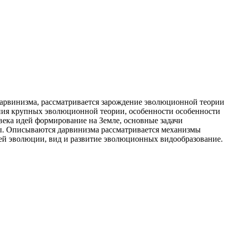
арвинизма, рассматривается зарождение
эволюционной теории
ния крупных
эволюционной теории, особенности
особенности
века
идей формирование
на Земле, основные
задачи
ы. Описываются
дарвинизма рассматривается
механизмы
ей
эволюции, вид и
развитие эволюционных
видообразование.