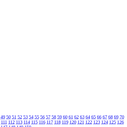
49
50
51
52
53
54
55
56
57
58
59
60
61
62
63
64
65
66
67
68
69
70
111
112
113
114
115
116
117
118
119
120
121
122
123
124
125
126