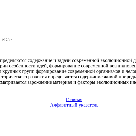
, 1978 г.
определяются
содержание и задачи
современной эволюционной
д
ории особенности
идей, формирование современной
возникнове
я крупных групп
формирование современной
организмов и чело
сторического развития
определяются содержание
живой природ
сматривается зарождение
материал и факторы
эволюционных ид
Главная
Алфавитный указатель