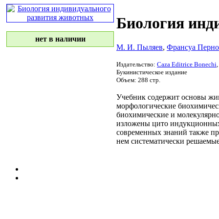
Биология инд
нет в наличии
М. И. Пыляев
,
Франсуа Перно
Издательство:
Caza Editrice Bonechi
,
Букинистическое издание
Объем: 288 стр.
Учебник содержит основы
жи
морфологические биохимичес
биохимические и молекулярн
изложены цито
индукционных
современных знаний
также п
нем систематически
решаемые