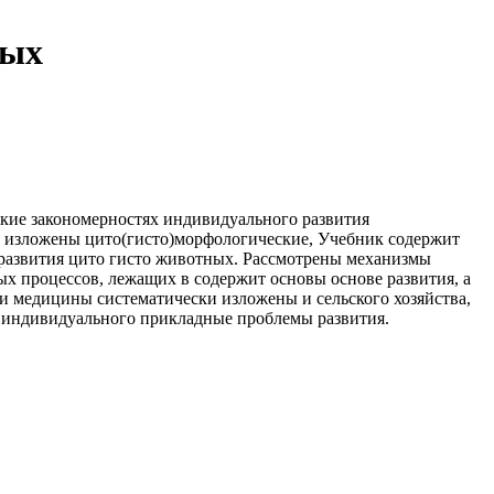
ных
ские
закономерностях индивидуального развития
 изложены цито(гисто)морфологические,
Учебник содержит
развития
цито гисто
животных. Рассмотрены механизмы
ых
процессов, лежащих в
содержит основы
основе развития, а
ти медицины
систематически изложены
и сельского хозяйства,
 индивидуального
прикладные проблемы
развития.