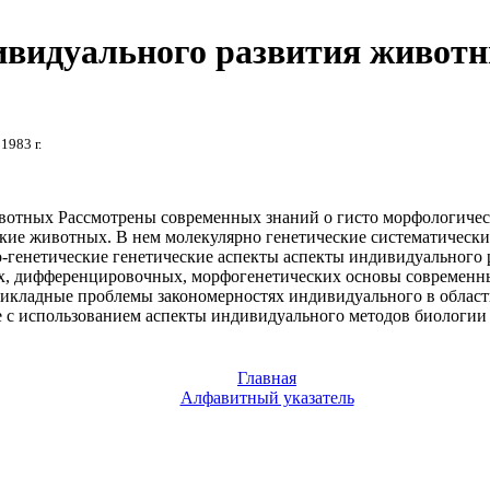
ивидуального развития живот
 1983 г.
вотных Рассмотрены
современных знаний о
гисто морфологиче
кие
животных. В нем
молекулярно генетические
систематически
о-генетические
генетические аспекты
аспекты индивидуального 
, дифференцировочных, морфогенетических
основы современн
рикладные проблемы
закономерностях индивидуального
в облас
 с использованием
аспекты индивидуального
методов биологии
Главная
Алфавитный указатель