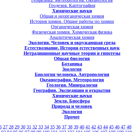
Геофизика. Метеорология. Океанология
Геодезия. Картография
Химические науки
Общая и неорганическая химия
История химии. Общие работы по химии
Органическая химия
Физическая химия. Химическая физика
Аналитическая химия
Экология. Человек и окружающая среда
Естествознание. История естественных наук
Нетрадиционные научные теории и гипотезы
Общая биология
Ботаника
Зоология
Биология человека. Антропология
Океанография. Метеорология
Геология. Минералогия
География. Экспедиции и открытия
Химические науки
Земля. Биосфера
Природа и человек
Экология
Прочее
6
27
28
29
30
31
32
33
34
35
36
37
38
39
40
41
42
43
44
45
46
47
48