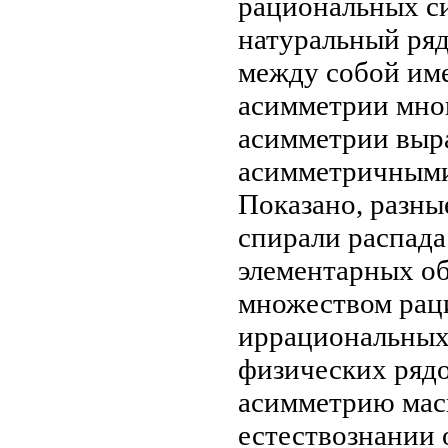
рациональных
си
натуральный ря
между собой
им
асимметрии мно
асимметрии
выр
асимметричным
Показано,
разны
спирали распада
элементарных
об
множеством ра
иррациональны
физических
рядо
асимметрию
мас
естествознании 