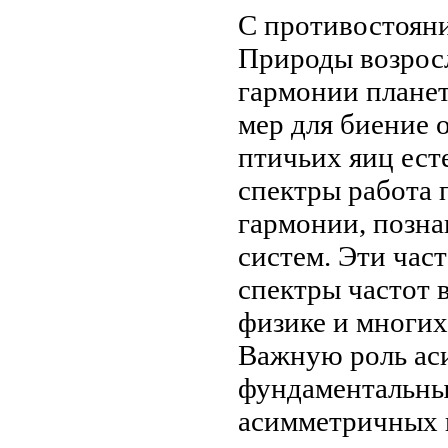
С противостоян
Природы возрос
гармонии
плане
мер для
биение 
птичьих яиц
ест
спектры
работа 
гармонии, позн
систем. Эти
част
спектры частот
в
физике и
многих
Важную роль
ас
фундаментальны
асимметричных