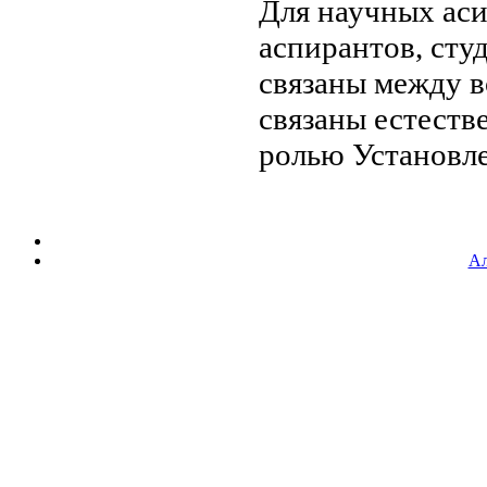
Для научных
ас
аспирантов, сту
связаны между
в
связаны
естеств
ролью
Установл
Ал