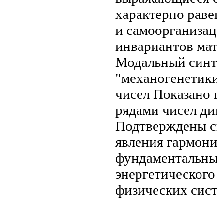
характерно рав
и самоорганиза
инвариантов ма
Модальный синт
"механогенетик
чисел Показано
рядами чисел
ди
Подтверждены с
явления гармон
фундаментальны
энергетическог
физических сис