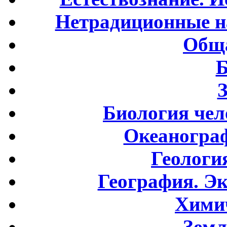
Нетрадиционные н
Обща
Б
Биология чел
Океаногра
Геологи
География. Э
Хими
Земл