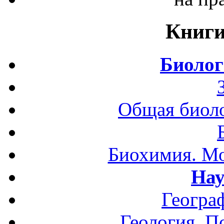
Книги
Биолог
Общая биоло
Биохимия. Мо
Нау
Геогра
Геология. П