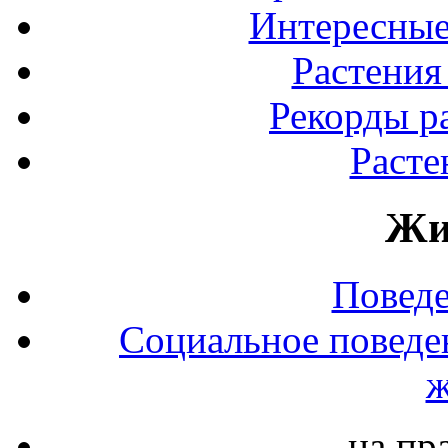
Интересные
Растения
Рекорды р
Расте
Жи
Повед
Социальное поведе
ж
на пр