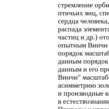
стремление
орби
птичьих яиц, сп
сердца человека
распада элемен
частиц и др.)
от
опытным
Винчи
порядок масшта
данным порядок
данным
и его п
Винчи"
масштаб
асимметрию
зол
и
производные 
в естествознани