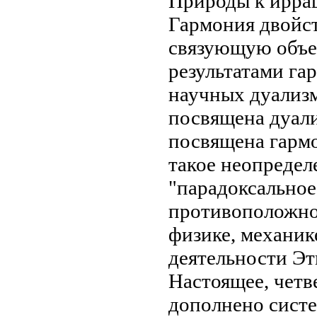
Природы к
ирра
Гармония двойс
связующую
объ
результатами
га
научных
дуализ
посвящена дуал
посвящена
гарм
такое неопреде
"парадоксально
противоположно
физике, механик
деятельности
Эт
Настоящее, четв
дополнено
сист