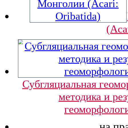
(Aca
Субгляциальная геомо
методика и ре
геоморфологи
на пр