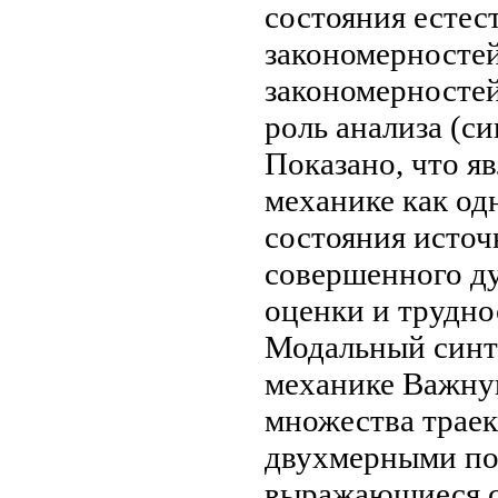
состояния естес
закономерносте
закономерносте
роль
анализа (си
Показано, что я
механике
как од
состояния
источ
совершенного
ду
оценки
и трудно
Модальный син
механике Важн
множества трае
двухмерными
по
выражающиеся
с