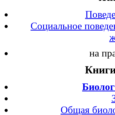
Повед
Социальное поведе
ж
на пр
Книги
Биолог
Общая биоло