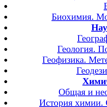
Биохимия. Мо
Нау
Геогра
Геология. П
Геофизика. Мет
Геодези
Хими
Общая и не
История химии.