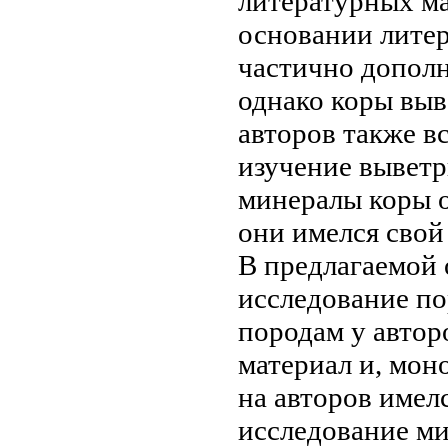
литературных м
основании лите
частично допол
однако
коры выв
авторов также в
изучение
выветр
минералы коры
о
они
имелся свой
В предлагаемой
исследование
по
породам
у автор
материал и,
моно
на
авторов имел
исследование м