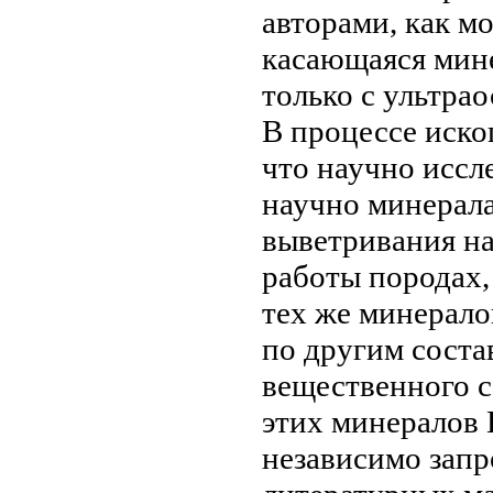
авторами, как м
касающаяся мин
только с ультр
В процессе
иско
что
научно иссл
научно
минерала
выветривания н
работы
породах,
тех же минерало
по другим
соста
вещественного с
этих минералов
независимо
запр