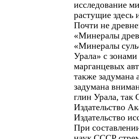
исследование
ми
растущие
здесь 
Почти не
древне
«Минералы дре
«Минералы
суль
Урала»
с зонами
марганцевых
ав
также
задумана 
задумана
вниман
глин Урала, так
Издательство А
Издательство
исс
При составлени
наук СССР
стрем