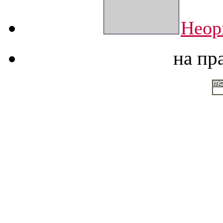
Неор
на пр