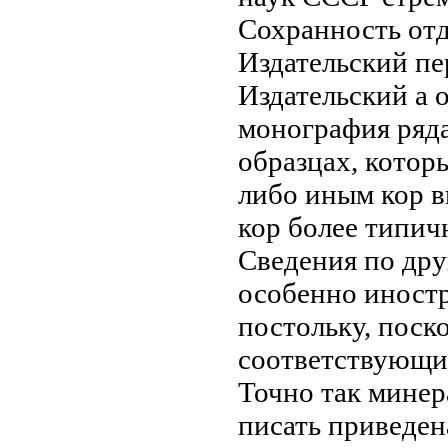
Сохранность
отд
Издательский пе
Издательский
а 
монография
ряд
образцах, котор
либо иным
кор 
кор
более типич
Сведения по др
особенно иност
постольку, поск
соответствующи
Точно так
минер
писать
приведен