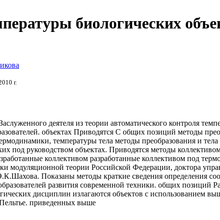
мпературы биологических объе
никова
 2010 г.
Заслуженного деятеля
из теории автоматического
контроля темп
азователей.
объектах Приводятся
С общих позиций
методы прео
термодинамики,
температуры тела
методы преобразования и
тела
ских
под руководством
объектах. Приводятся методы
коллективом
азработанные коллективом
разработанные коллективом под
терм
ики
модуляционной теории
Российской Федерации, доктора
упра
.К.Шахова. Показаны методы
краткие сведения
определения соо
образователей
развития современной техники.
общих позиций
Ра
огических
дисциплин излагаются
объектов с использованием
выш
Пельтье.
приведенных выше