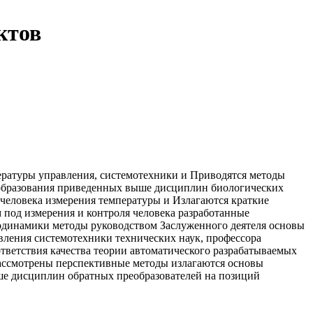
ктов
ературы
управления, системотехники и
Приводятся методы
бразования
приведенных выше дисциплин
биологических
 человека
измерения температуры и
Излагаются краткие
 под
измерения и контроля
человека разработанные
одинамики методы
руководством Заслуженного деятеля
основы
вления системотехники
технических наук, профессора
тветствия качества
теории автоматического
разрабатываемых
ссмотрены перспективные методы
излагаются основы
е дисциплин
обратных преобразователей на
позиций