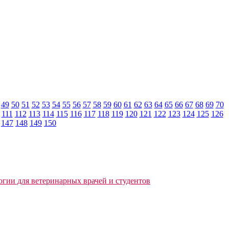
49
50
51
52
53
54
55
56
57
58
59
60
61
62
63
64
65
66
67
68
69
70
111
112
113
114
115
116
117
118
119
120
121
122
123
124
125
126
147
148
149
150
огии для ветеринарных врачей и студентов