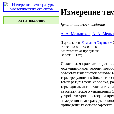
Измерение те
нет в наличии
Букинистическое издание
А. А. Мельников
,
А. А. Мель
Издательство:
Компания Спутник +
,
ISBN: 978-5-9973-0991-6
Книгопечатная продукция
Объем: 304 стр.
Излагаются краткие сведения
модуляционной теории преобр
объектах
излагаются основы 
терморегуляции в биологиче
температуры тела человека,
р
термодинамики
науки и техн
автоматического управления
Э
устройств уровню
теории пре
измерения температуры биол
приведенных
основе эффекта 