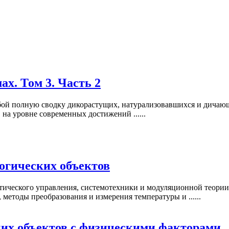
ах. Том 3. Часть 2
обой полную сводку дикорастущих, натурализовавшихся и дичаю
на уровне современных достижений ......
огических объектов
атического управления, системотехники и модуляционной теор
етоды преобразования и измерения температуры и ......
ких объектов с физическими факторами