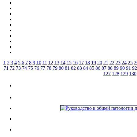
1
2
3
4
5
6
7
8
9
10
11
12
13
14
15
16
17
18
19
20
21
22
23
24
25
2
71
72
73
74
75
76
77
78
79
80
81
82
83
84
85
86
87
88
89
90
91
92
127
128
129
130