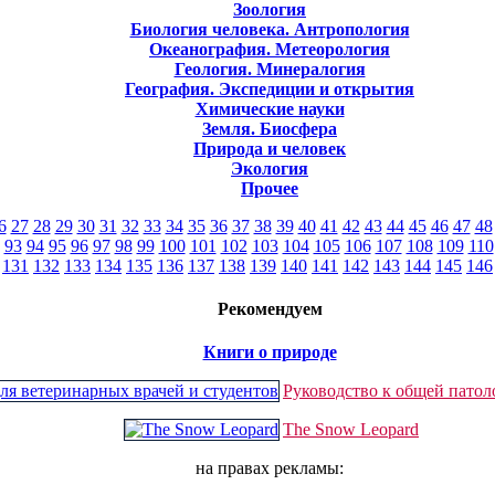
Зоология
Биология человека. Антропология
Океанография. Метеорология
Геология. Минералогия
География. Экспедиции и открытия
Химические науки
Земля. Биосфера
Природа и человек
Экология
Прочее
6
27
28
29
30
31
32
33
34
35
36
37
38
39
40
41
42
43
44
45
46
47
48
93
94
95
96
97
98
99
100
101
102
103
104
105
106
107
108
109
110
131
132
133
134
135
136
137
138
139
140
141
142
143
144
145
146
Рекомендуем
Книги о природе
Руководство к общей патол
The Snow Leopard
на правах рекламы: