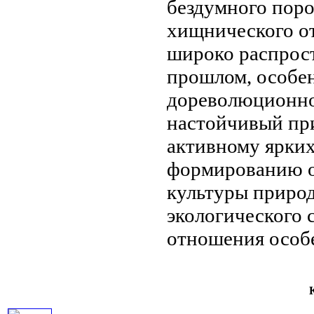
бездумного
поро
хищнического о
широко распрос
прошлом, особе
дореволюционно
настойчивый п
активному
ярки
формированию
культуры приро
экологического 
отношения
особ
К