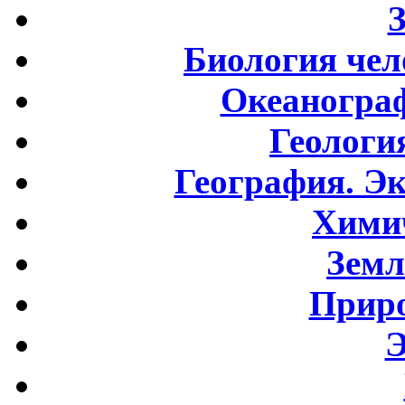
Биология чел
Океаногра
Геологи
География. Э
Хими
Земл
Приро
Э