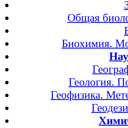
Общая биоло
Биохимия. Мо
Нау
Геогра
Геология. П
Геофизика. Мет
Геодези
Хими