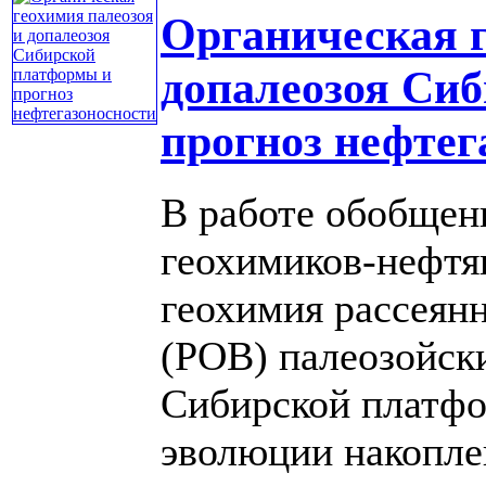
Органическая г
допалеозоя Си
прогноз нефтег
В работе обобщен
геохимиков-нефт
геохимия рассеян
(РОВ) палеозойск
Сибирской платфо
эволюции накоплен