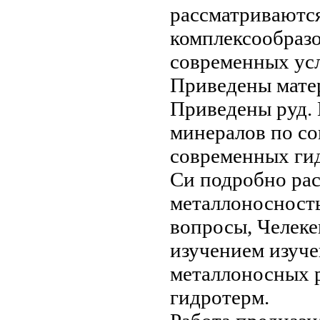
рассматриваютс
комплексообраз
современных
усл
Приведены мате
Приведены
руд.
минералов
по со
современных ги
Си
подробно ра
металлоносност
вопросы,
Челеке
изучением
изуче
металлоносных
гидротерм.