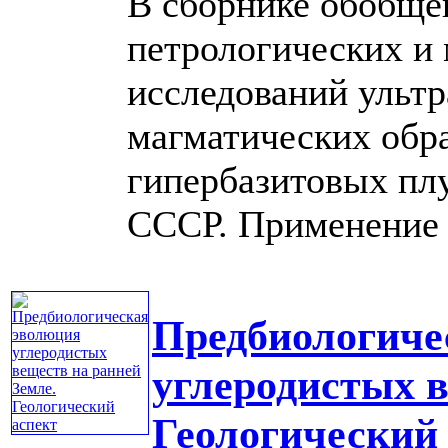
В сборнике обобще
петрологических и
исследований ульт
магматических обра
гипербазитовых пл
СССР. Применение н
Предбиологиче
углеродистых в
Геологический