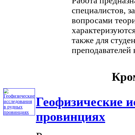
Работа предназ
специалистов, 
вопросами теор
характеризуютс
также для студе
преподавателей 
Кром
Геофизические и
провинциях