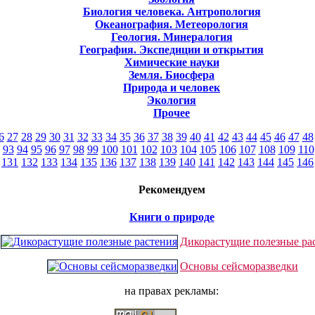
Биология человека. Антропология
Океанография. Метеорология
Геология. Минералогия
География. Экспедиции и открытия
Химические науки
Земля. Биосфера
Природа и человек
Экология
Прочее
6
27
28
29
30
31
32
33
34
35
36
37
38
39
40
41
42
43
44
45
46
47
48
93
94
95
96
97
98
99
100
101
102
103
104
105
106
107
108
109
110
131
132
133
134
135
136
137
138
139
140
141
142
143
144
145
146
Рекомендуем
Книги о природе
Дикорастущие полезные ра
Основы сейсморазведки
на правах рекламы: