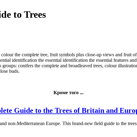
de to Trees
l colour
the complete tree,
fruit symbols
plus close-up views
and fruit
of
ential identification
the essential identification
the essential
features and
 groups: conifers
the complete
and broadleaved trees,
colour illustratio
close
buds.
Кроме того ...
ete Guide to the Trees of Britain and Euro
ain and non-Mediterranean Europe. This brand-new field guide to the trees