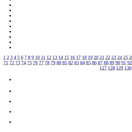
1
2
3
4
5
6
7
8
9
10
11
12
13
14
15
16
17
18
19
20
21
22
23
24
25
2
71
72
73
74
75
76
77
78
79
80
81
82
83
84
85
86
87
88
89
90
91
92
127
128
129
130