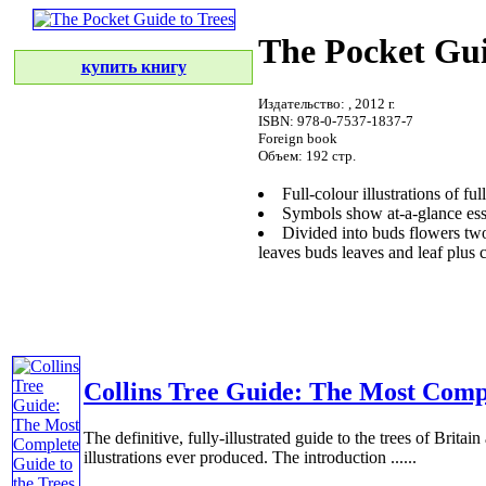
The Pocket Gui
купить книгу
Издательство:
, 2012 г.
ISBN: 978-0-7537-1837-7
Foreign book
Объем: 192 стр.
Full-colour illustrations of
ful
Symbols show at-a-glance
ess
Divided into
buds flowers
two
leaves buds
leaves and leaf
plus 
Collins Tree Guide: The Most Compl
The definitive, fully-illustrated guide to the trees of Brit
illustrations ever produced. The introduction ......