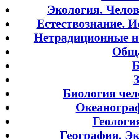
Экология. Чело
Естествознание. И
Нетрадиционные н
Обща
Б
Биология чел
Океаногра
Геологи
География. Э