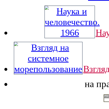
Нау
Взгля
на пр