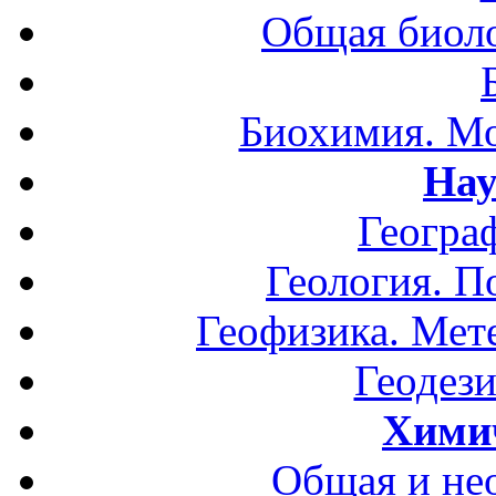
Общая биоло
Биохимия. Мо
Нау
Геогра
Геология. П
Геофизика. Мет
Геодези
Хими
Общая и не