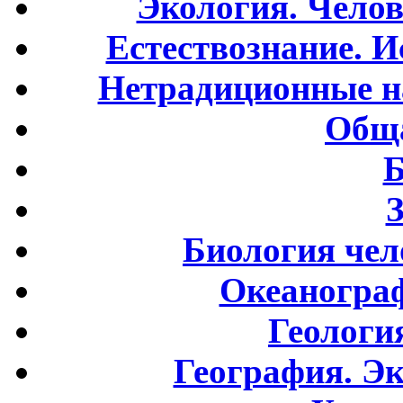
Экология. Чело
Естествознание. И
Нетрадиционные н
Обща
Б
Биология чел
Океаногра
Геологи
География. Э