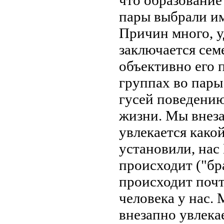
пары
выбрали и
Причин много,
у
заключается
сем
объективно
его 
группах во
пары
гусей
поведению
жизни. Мы
внез
увлекается како
установили,
нас
происходит
("бр
происходит поч
человека
у нас.
внезапно увлека