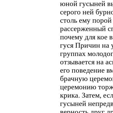
юной гусыней
в
серого
ней бурн
столь
ему порой
рассерженный
с
почему для
кое 
гуся Причин
на 
группах
молодог
отзывается на
ас
его поведение
вм
брачную церемо
церемонию тор
крика. Затем, ес
гусыней
непредв
верность друг д