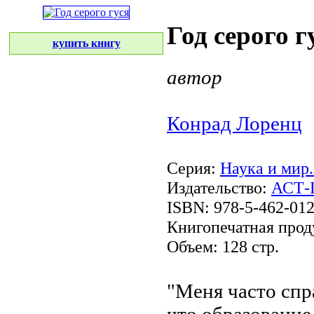
Год серого г
купить книгу
автор
Конрад Лоренц
Серия:
Наука и мир
Издательство:
АСТ-
ISBN: 978-5-462-01
Книгопечатная прод
Объем: 128 стр.
"Меня часто сп
что образование