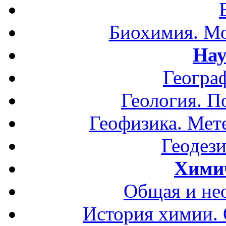
Биохимия. Мо
Нау
Геогра
Геология. П
Геофизика. Мет
Геодези
Хими
Общая и не
История химии.