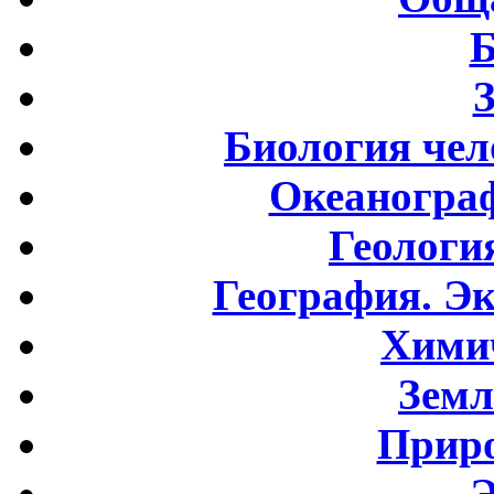
Б
Биология чел
Океаногра
Геологи
География. Э
Хими
Земл
Приро
Э