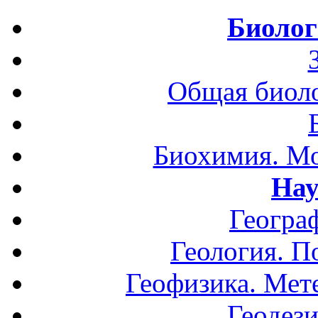
Биолог
Общая биоло
Биохимия. Мо
Нау
Геогра
Геология. П
Геофизика. Мет
Геодези