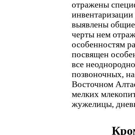
отражены
специ
инвентаризации
выявлены общи
черты
нем отра
особенностям р
посвящен особе
все
неоднородно
позвоночных,
на
Восточном Алта
мелких млекопи
жужелицы, днев
Кром