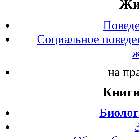
Жи
Повед
Социальное поведе
ж
на пр
Книги
Биолог