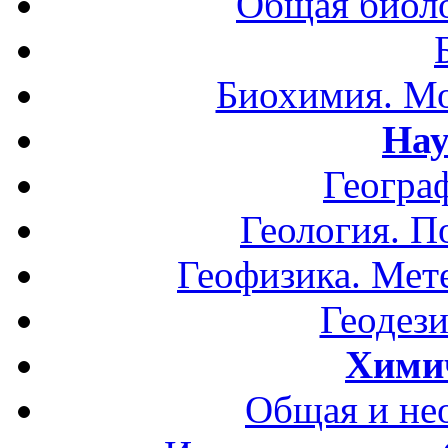
Общая биоло
Биохимия. Мо
Нау
Геогра
Геология. П
Геофизика. Мет
Геодези
Хими
Общая и не