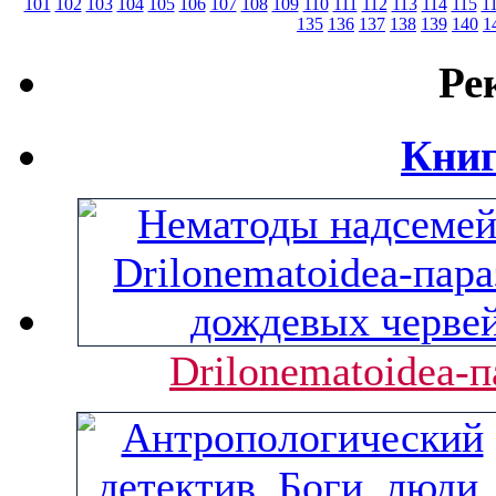
101
102
103
104
105
106
107
108
109
110
111
112
113
114
115
1
135
136
137
138
139
140
1
Ре
Книг
Drilonematoidea-