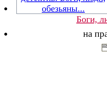
Боги, л
на пр