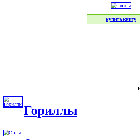
купить книгу
К
Гориллы