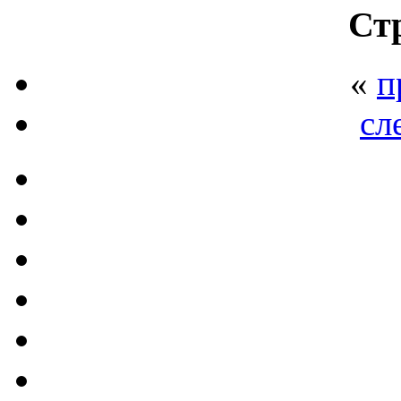
Ст
«
п
сл